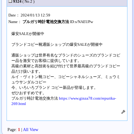
9324
( No.2 )
Date： 2024/01/13 12:59
Name：
ブルガリ時計電池交換方法
ID:s/NAEUPw
爆安SALEが開催中
ブランドコピー靴通販ショップの爆安SALEが開催中
通販ショップは世界有名なブランドのシューズのブランドコピ
ー品を激安でお客様に提供しています。
高級の素材と高技術を結び付けて世界最高級のブランドコピー
品だけ扱います。
ルイ・ヴィトン靴コピー、コピーシャネルシューズ、ミュウミ
ュウサンダルコピー
今、いろいろブランド コピー新品が登場します。
ぜひおすすめです。
ブルガリ時計電池交換方法
https://www.ginza78.com/repurika-
269.html
Page:
1
|
All View