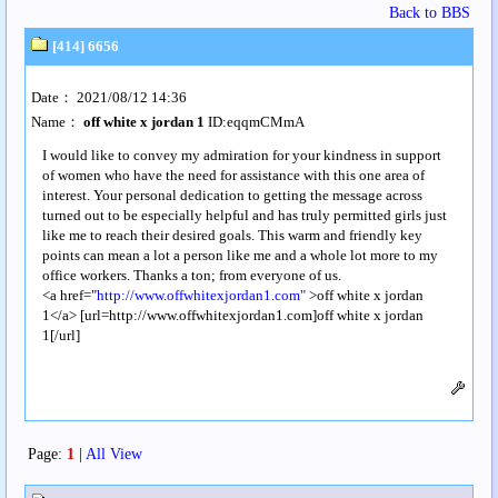
Back to BBS
[414] 6656
Date： 2021/08/12 14:36
Name：
off white x jordan 1
ID:eqqmCMmA
I would like to convey my admiration for your kindness in support
of women who have the need for assistance with this one area of
interest. Your personal dedication to getting the message across
turned out to be especially helpful and has truly permitted girls just
like me to reach their desired goals. This warm and friendly key
points can mean a lot a person like me and a whole lot more to my
office workers. Thanks a ton; from everyone of us.
<a href="
http://www.offwhitexjordan1.com"
>off white x jordan
1</a> [url=http://www.offwhitexjordan1.com]off white x jordan
1[/url]
Page:
1
|
All View