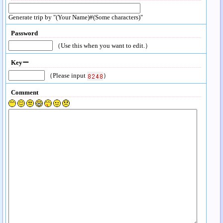
Generate trip by "(Your Name)#(Some characters)"
Password
（Use this when you want to edit.）
Keyー
（Please input
）
Comment