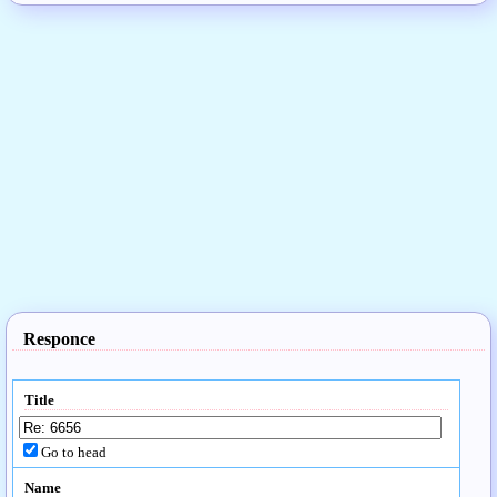
Responce
Title
Go to head
Name