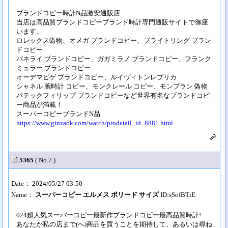
ブランドコピー時計N品激安通販店
当店は高品質ブランドコピーブランド時計専門通販サイトで御座
います。
ロレックス偽物、オメガ ブランドコピー、ブライトリング ブラン
ドコピー
パネライ ブランドコピー、ガガミラノ ブランドコピー、フランク
ミュラー ブランドコピー
オーデマピゲ ブランドコピー、ルイヴィトンレプリカ
シャネル 腕時計 コピー、モンクレール コピー、モンブラン 偽物
パテックフィリップ ブランドコピーなど世界有名なブランドコピ
ー商品が満載！
スーパーコピーブランドN品
https://www.ginzaok.com/watch/prodetail_id_8881.html
5365
( No.7 )
Date： 2024/05/27 03:50
Name：
スーパーコピー エルメス ボリード サイズ
ID:sSofBTiE
024超人気スーパーコピー最新作ブランドコピー最高品質時計!
あなたが私の店まで(へ)商品を買うことを期待して、あるいは尋ね