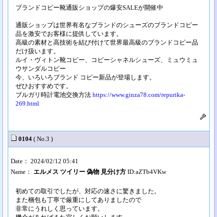
ブランドコピー靴通販ショップの爆安SALEが開催中
通販ショップは世界有名なブランドのシューズのブランドコピー
品を激安でお客様に提供しています。
高級の素材と高技術を結び付けて世界最高級のブランドコピー品
だけ扱います。
ルイ・ヴィトン靴コピー、コピーシャネルシューズ、ミュウミュ
ウサンダルコピー
今、いろいろブランド コピー新品が登場します。
ぜひおすすめです。
ブルガリ時計電池交換方法
https://www.ginza78.com/repurika-
269.html
0104
( No.3 )
Date： 2024/02/12 05:41
Name：
エルメス ツイリー 偽物 見分け方
ID:aZTb4VKw
初めての取引でしたが、対応の速さに驚きました。
また梱包も丁寧で厳重にしてありましたので
非常にうれしく思っています。