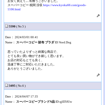
お安く買えて､､有難うございました。
スーパーコピー 税関 没収
https://www.kyoku66.com/goods-
1106.html
5590
( No.5 )
Date： 2024/03/01 00:41
Name：
スーパーコピー 財布 プラダ
ID:Voed.Dog
思っていたよりずっと綺麗な商品で、
とても良い買い物ができ嬉しく思います。
お店の対応もとても良く、
迅速丁寧にご対応いただきました。
ありがとうございました。
3495
( No.6 )
Date： 2024/04/07 17:35
Name：
スーパーコピーブランドN品
ID:qjlD5fUw