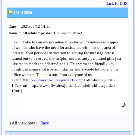
Back to BBS
[414] 6656
Date： 2021/08/12 14:36
Name：
off white x jordan 1
ID:eqqmCMmA
I would like to convey my admiration for your kindness in support
of women who have the need for assistance with this one area of
interest. Your personal dedication to getting the message across
turned out to be especially helpful and has truly permitted girls just
like me to reach their desired goals. This warm and friendly key
points can mean a lot a person like me and a whole lot more to my
office workers. Thanks a ton; from everyone of us.
<a href="
http://www.offwhitexjordan1.com"
>off white x jordan
1</a> [url=http://www.offwhitexjordan1.com]off white x jordan
1[/url]
（All view now）
Back