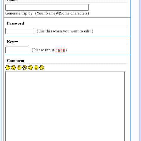
Generate trip by "(Your Name)#(Some characters)"
Password
（Use this when you want to edit.）
Keyー
（Please input
）
Comment