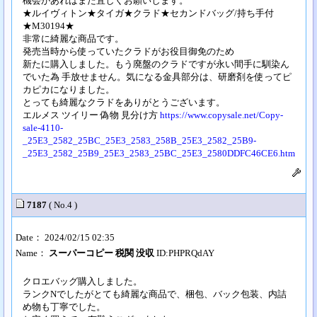
機会があればまた宜しくお願いします。
★ルイヴィトン★タイガ★クラド★セカンドバッグ/持ち手付
★M30194★
非常に綺麗な商品です。
発売当時から使っていたクラドがお役目御免のため
新たに購入しました。もう廃盤のクラドですが永い間手に馴染ん
でいた為 手放せません。気になる金具部分は、研磨剤を使ってピ
カピカになりました。
とっても綺麗なクラドをありがとうございます。
エルメス ツイリー 偽物 見分け方
https://www.copysale.net/Copy-
sale-4110-
_25E3_2582_25BC_25E3_2583_258B_25E3_2582_25B9-
_25E3_2582_25B9_25E3_2583_25BC_25E3_2580DDFC46CE6.htm
7187
( No.4 )
Date： 2024/02/15 02:35
Name：
スーパーコピー 税関 没収
ID:PHPRQdAY
クロエバッグ購入しました。
ランクNでしたがとても綺麗な商品で、梱包、バック包装、内詰
め物も丁寧でした。