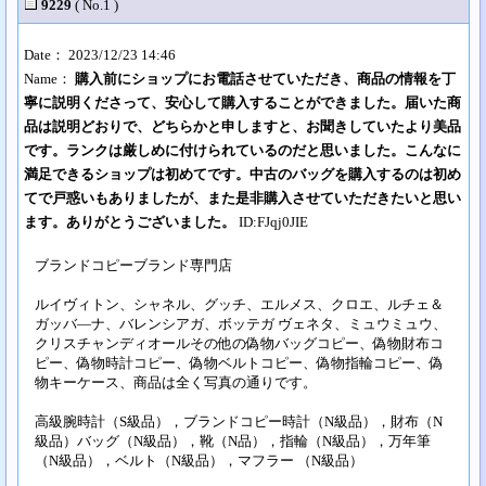
9229
( No.1 )
Date： 2023/12/23 14:46
Name：
購入前にショップにお電話させていただき、商品の情報を丁
寧に説明くださって、安心して購入することができました。届いた商
品は説明どおりで、どちらかと申しますと、お聞きしていたより美品
です。ランクは厳しめに付けられているのだと思いました。こんなに
満足できるショップは初めてです。中古のバッグを購入するのは初め
てで戸惑いもありましたが、また是非購入させていただきたいと思い
ます。ありがとうございました。
ID:FJqj0JIE
ブランドコピーブランド専門店
ルイヴィトン、シャネル、グッチ、エルメス、クロエ、ルチェ＆
ガッバ―ナ、バレンシアガ、ボッテガ ヴェネタ、ミュウミュウ、
クリスチャンディオールその他の偽物バッグコピー、偽物財布コ
ピー、偽物時計コピー、偽物ベルトコピー、偽物指輪コピー、偽
物キーケース、商品は全く写真の通りです。
高級腕時計（S級品），ブランドコピー時計（N級品），財布（N
級品）バッグ（N級品），靴（N品），指輪（N級品），万年筆
（N級品），ベルト（N級品），マフラー （N級品）