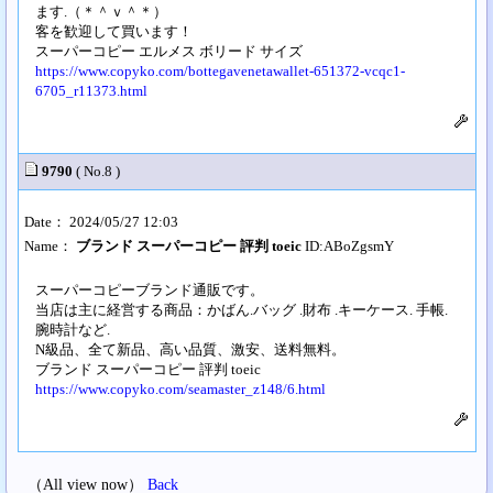
ます.（＊＾ｖ＾＊）
客を歓迎して買います！
スーパーコピー エルメス ボリード サイズ
https://www.copyko.com/bottegavenetawallet-651372-vcqc1-
6705_r11373.html
9790
( No.8 )
Date： 2024/05/27 12:03
Name：
ブランド スーパーコピー 評判 toeic
ID:ABoZgsmY
スーパーコピーブランド通販です。
当店は主に経営する商品：かばん.バッグ .財布 .キーケース. 手帳.
腕時計など.
N級品、全て新品、高い品質、激安、送料無料。
ブランド スーパーコピー 評判 toeic
https://www.copyko.com/seamaster_z148/6.html
（All view now）
Back