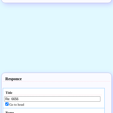
Responce
Title
Go to head
Name