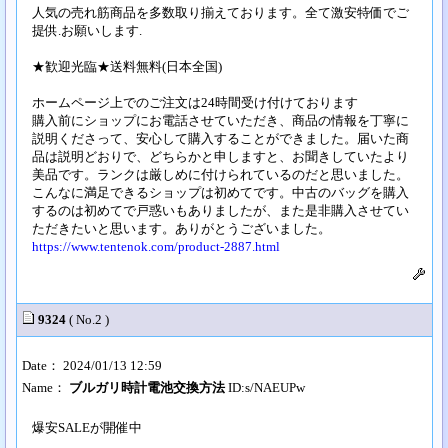
人気の売れ筋商品を多数取り揃えております。全て激安特価でご
提供.お願いします.
★歓迎光臨★送料無料(日本全国)
ホームページ上でのご注文は24時間受け付けております
購入前にショップにお電話させていただき、商品の情報を丁寧に
説明くださって、安心して購入することができました。届いた商
品は説明どおりで、どちらかと申しますと、お聞きしていたより
美品です。ランクは厳しめに付けられているのだと思いました。
こんなに満足できるショップは初めてです。中古のバッグを購入
するのは初めてで戸惑いもありましたが、また是非購入させてい
ただきたいと思います。ありがとうございました。
https://www.tentenok.com/product-2887.html
9324
( No.2 )
Date： 2024/01/13 12:59
Name：
ブルガリ時計電池交換方法
ID:s/NAEUPw
爆安SALEが開催中