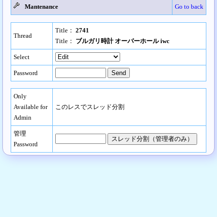
Mantenance
Go to back
Title：
2741
Thread
Title：
ブルガリ時計 オーバーホール iwc
Select
Password
Only
Available for
このレスでスレッド分割
Admin
管理
Password