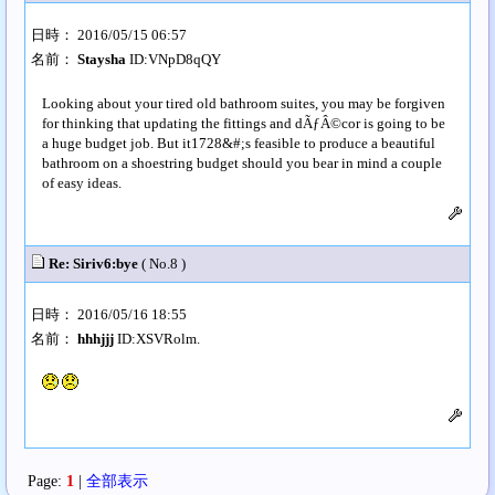
日時： 2016/05/15 06:57
名前：
Staysha
ID:VNpD8qQY
Looking about your tired old bathroom suites, you may be forgiven
for thinking that updating the fittings and dÃƒÂ©cor is going to be
a huge budget job. But it1728&#;s feasible to produce a beautiful
bathroom on a shoestring budget should you bear in mind a couple
of easy ideas.
Re: Siriv6:bye
( No.8 )
日時： 2016/05/16 18:55
名前：
hhhjjj
ID:XSVRolm.
Page:
1
|
全部表示