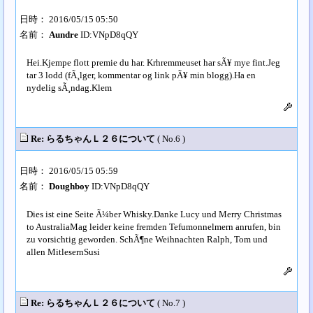
日時： 2016/05/15 05:50
名前：
Aundre
ID:VNpD8qQY
Hei.Kjempe flott premie du har. Krhremmeuset har sÃ¥ mye fint.Jeg
tar 3 lodd (fÃ¸lger, kommentar og link pÃ¥ min blogg).Ha en
nydelig sÃ¸ndag.Klem
Re: らるちゃんＬ２６について
( No.6 )
日時： 2016/05/15 05:59
名前：
Doughboy
ID:VNpD8qQY
Dies ist eine Seite Ã¼ber Whisky.Danke Lucy und Merry Christmas
to AustraliaMag leider keine fremden Tefumonnelmern anrufen, bin
zu vorsichtig geworden. SchÃ¶ne Weihnachten Ralph, Tom und
allen MitlesernSusi
Re: らるちゃんＬ２６について
( No.7 )