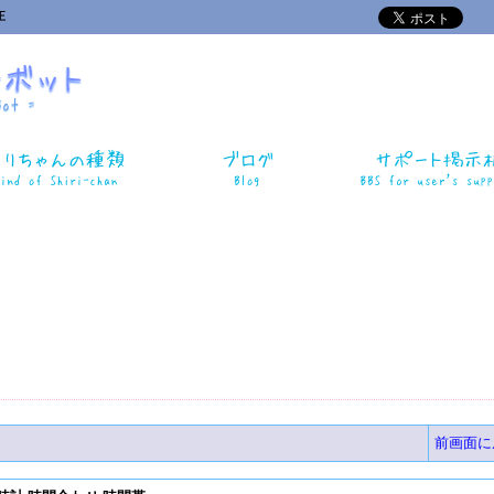
正
前画面に