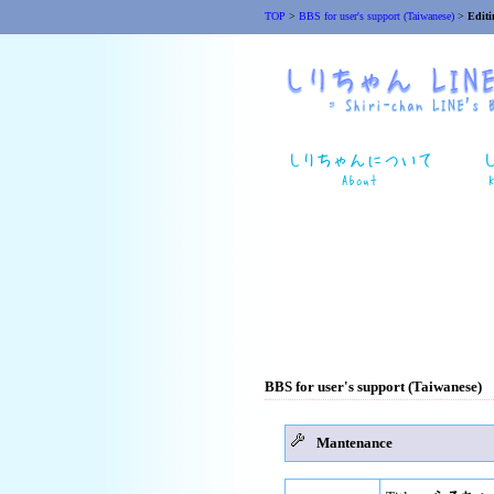
TOP
>
BBS for user's support (Taiwanese)
>
Editi
BBS for user's support (Taiwanese)
Mantenance