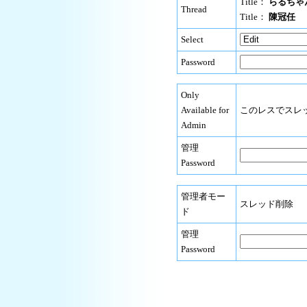
Title：
らるちゃん
Thread
Title：
陳冠任
Select
Password
Only
Available for
このレスでスレ
Admin
管理
Password
管理者モー
スレッド削除
ド
管理
Password