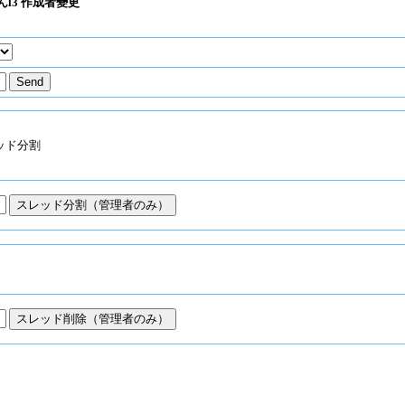
l3 作成者變更
ッド分割