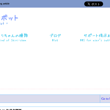
ng article
Go to