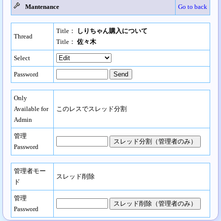
Mantenance
Go to back
Title：
しりちゃん購入について
Thread
Title：
佐々木
Select
Password
Only
Available for
このレスでスレッド分割
Admin
管理
Password
管理者モー
スレッド削除
ド
管理
Password