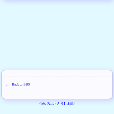
← Back to BBS
-
Web Patio
-
きりしま式
-