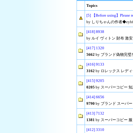
Topics
[5] 【Before using】Please r
by しりちゃんの作者◆eyhfrI/az
[418] 8938
by ルイ ヴィトン 財布 激安 コピ
[417] 1320
5662
by ブランド偽物完璧な品質 
[416] 9133
3162
by ロレックス レディース 
[415] 9205
0205
by スーパーコピー 知恵袋 u
[414] 6656
9790
by ブランド スーパーコピー 
[413] 7132
1381
by スーパーコピー 服 激安
[412] 3310