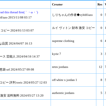
Creator
Res
ead this thread first(｀・ω・´)
しりちゃんの作者◆eyhfrI/azo
0
o 2015/11/08 03:17
ルイ ヴィトン 財布 激安 コピー
0
ー 2024/01/13 03:07
supreme clothing
6
2024/04/07 16:13
kyrie 7
3
芸能人 2024/04/16 14:37
retro jordans
12
rl 2024/05/27 09:08
off white x jordan 1
8
評判 toeic 2024/05/27 12:03
authentic jordans
5
 送料無料 2024/05/27 13:20