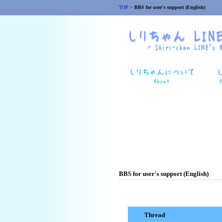
TOP
>
BBS for user's support (English)
BBS for user's support (English)
Thread