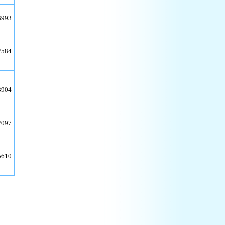
3993
2584
3904
2097
5610