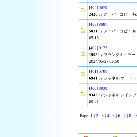
[404] 5670
2420
by スーパーコピー 時計 見
[403] 8687
5031
by スーパーコピー ルイヴィ
05:18
[402] 0173
1998
by フランクミュラー
2024/05/27 09:50
[401] 5791
6941
by シャネル オードトワレ 
[400] 8830
9342
by シャネル レインブー
09:41
Page:
1
|
2
|
3
|
4
|
5
|
6
|
7
|
8
|
9