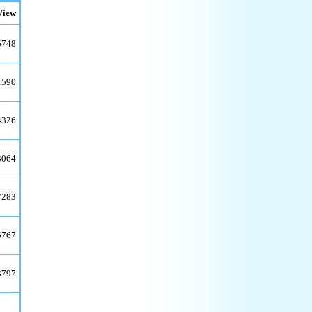
View
5748
1590
4326
3064
7283
5767
3797