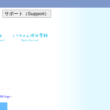
Old logs
-