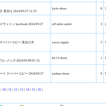
kyrie shoes
8
分け 2024/05/27 12:25
トン facebook 2024/05/27
off white outlet
3
 スーパーコピー 見分け方
yeezy supply
5
kd 12 shoes
1
メンズ 2024/03/09 01:52
ツ スーパーコピー 2024/05/27
jordans shoes
9
|
10
|
11
|
12
|
13
|
14
|
15
|
16
|