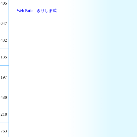
3405
-
Web Patio
-
きりしま式
-
4047
3432
3135
2197
3430
4218
1763