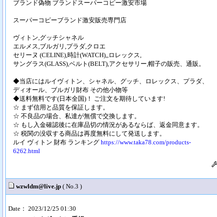
ブランド偽物 ブランドスーパーコピー激安市場
スーパーコピーブランド激安販売専門店
ヴィトン,グッチシャネル
エルメス,ブルガリ,プラダ,クロエ
セリーヌ (CELINE),時計(WATCH),,ロレックス,
サングラス(GLASS),ベルト(BELT),アクセサリー,帽子の販売、通販。
◆当店にはルイヴィトン、シャネル、グッチ、ロレックス、プラダ、
ディオール、ブルガリ財布 その他小物等
◆送料無料です(日本全国)！ ご注文を期待しています!
☆ まず信用と品質を保証します。
☆ 不良品の場合、私達が無償で交換します。
☆ もし入金確認後に在庫品切の情況があるならば、返金同意ます。
☆ 税関の没収する商品は再度無料にして発送します。
ルイ ヴィトン 財布 ランキング
https://www.taka78.com/products-
6262.html
wzwldm@live.jp
( No.3 )
Date： 2023/12/25 01:30