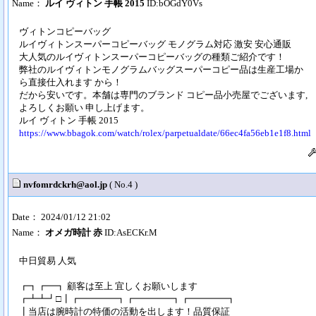
Name：
ルイ ヴィトン 手帳 2015
ID:bOGdY0Vs
ヴィトンコピーバッグ
ルイヴィトンスーパーコピーバッグ モノグラム対応 激安 安心通販
大人気のルイヴィトンスーパーコピーバッグの種類ご紹介です！
弊社のルイヴィトンモノグラムバッグスーパーコピー品は生産工場か
ら直接仕入れます から！
だから安いです。本舗は専門のブランド コピー品小売屋でございます,
よろしくお願い 申し上げます。
ルイ ヴィトン 手帳 2015
https://www.bbagok.com/watch/rolex/parpetualdate/66ec4fa56eb1e1f8.html
nvfomrdckrh@aol.jp
( No.4 )
Date： 2024/01/12 21:02
Name：
オメガ時計 赤
ID:AsECKr.M
中日貿易 人気
┏┓┏━┓ 顧客は至上 宜しくお願いします
┏┻┻┛□┃┏━━━━┓┏━━━━┓┏━━━━┓
┃当店は腕時計の特価の活動を出します！品質保証