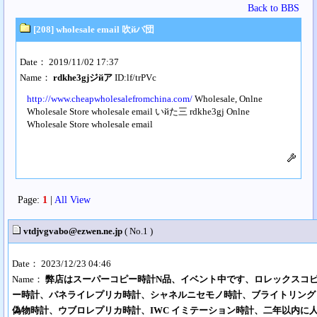
Back to BBS
[208] wholesale email 吹йバ団
Date： 2019/11/02 17:37
Name：
rdkhe3gjジйア
ID:lf/trPVc
http://www.cheapwholesalefromchina.com/
Wholesale, Onlne
Wholesale Store wholesale email いйた三 rdkhe3gj Onlne
Wholesale Store wholesale email
Page:
1
|
All View
vtdjvgvabo@ezwen.ne.jp
( No.1 )
Date： 2023/12/23 04:46
Name：
弊店はスーパーコピー時計N品、イベント中です、ロレックスコ
ー時計、パネライレプリカ時計、シャネルニセモノ時計、ブライトリング
偽物時計、ウブロレプリカ時計、IWC イミテーション時計、二年以内に