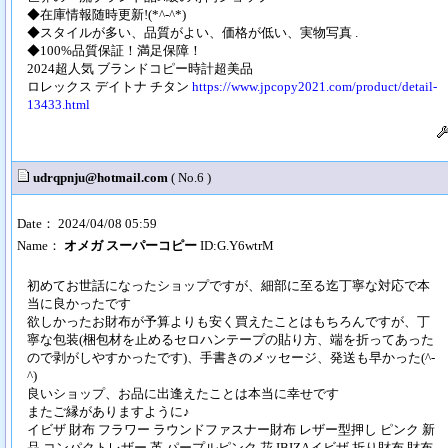
◆在庫情報随時更新!(*^-^*)
◆スタイルが多い、品質がよい、価格が低い、実物写真 .
◆100%品質保証！満足保障！
2024超人気 ブランドコピー時計超美品
ロレックス デイトナ チタン
https://www.jpcopy2021.com/product/detail-
13433.html
udrqpnju@hotmail.com
( No.6 )
Date： 2024/04/08 05:59
Name：
オメガ スーパーコピー
ID:G.Y6wtrM
初めてお世話になったショップですが、細部に至る迄丁寧な対応で本
当に良かったです
欲しかったお財布が予算よりも安く買えたことはもちろんですが、丁
寧な包装(梱包材を止めるセロハンテープの貼り方、端を折ってあった
ので剥がしやすかったです)、手書きのメッセージ、発送も早かった(^-
^)
良いショップ、お品に出逢えたことは本当に幸せです
またご縁がありますように♪
イビザ 財布 フラワー ラウンドファスナー財布 レザー型押し ピンク 新
品 コンパクトレザー 革 パープルピンク 花 IBIZAイビザ 折り財布 財布