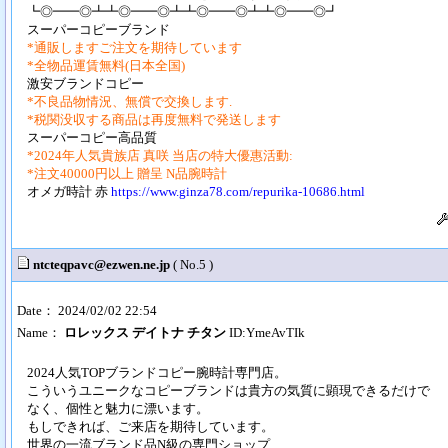
┗◎━━◎┻┻◎━━◎┻┻◎━━◎┻┻◎━━◎┛
スーパーコピーブランド
*通販しますご注文を期待しています
*全物品運賃無料(日本全国)
激安ブランドコピー
*不良品物情況、無償で交換します.
*税関没収する商品は再度無料で発送します
スーパーコピー高品質
*2024年人気貴族店 真咲 当店の特大優惠活動:
*注文40000円以上 贈呈 N品腕時計
オメガ時計 赤
https://www.ginza78.com/repurika-10686.html
ntcteqpavc@ezwen.ne.jp
( No.5 )
Date： 2024/02/02 22:54
Name：
ロレックス デイトナ チタン
ID:YmeAvTIk
2024人気TOPブランドコピー腕時計専門店。
こういうユニークなコピーブランドは貴方の気質に顕現できるだけで
なく、個性と魅力に漂います。
もしできれば、ご来店を期待しています。
世界の一流ブランド品N級の専門ショップ