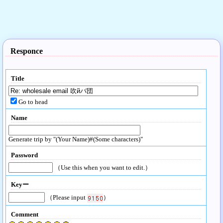
Responce
Title
Go to head
Name
Generate trip by "(Your Name)#(Some characters)"
Password
（Use this when you want to edit.）
Keyー
（Please input
）
Comment