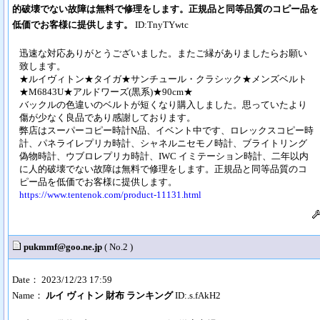
的破壊でない故障は無料で修理をします。正規品と同等品質のコピー品を
低価でお客様に提供します。
ID:TnyTYwtc
迅速な対応ありがとうございました。またご縁がありましたらお願い
致します。
★ルイヴィトン★タイガ★サンチュール・クラシック★メンズベルト
★M6843U★アルドワーズ(黒系)★90cm★
バックルの色違いのベルトが短くなり購入しました。思っていたより
傷が少なく良品であり感謝しております。
弊店はスーパーコピー時計N品、イベント中です、ロレックスコピー時
計、パネライレプリカ時計、シャネルニセモノ時計、ブライトリング
偽物時計、ウブロレプリカ時計、IWC イミテーション時計、二年以内
に人的破壊でない故障は無料で修理をします。正規品と同等品質のコ
ピー品を低価でお客様に提供します。
https://www.tentenok.com/product-11131.html
pukmmf@goo.ne.jp
( No.2 )
Date： 2023/12/23 17:59
Name：
ルイ ヴィトン 財布 ランキング
ID:.s.fAkH2