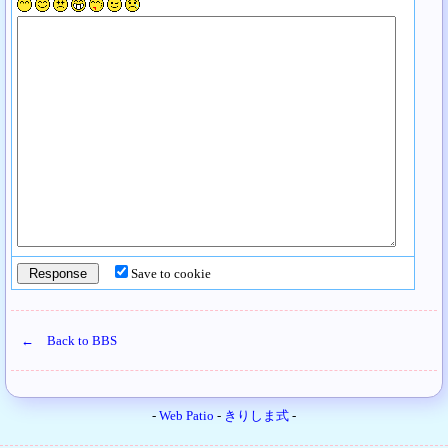
Save to cookie
← Back to BBS
-
Web Patio
-
きりしま式
-