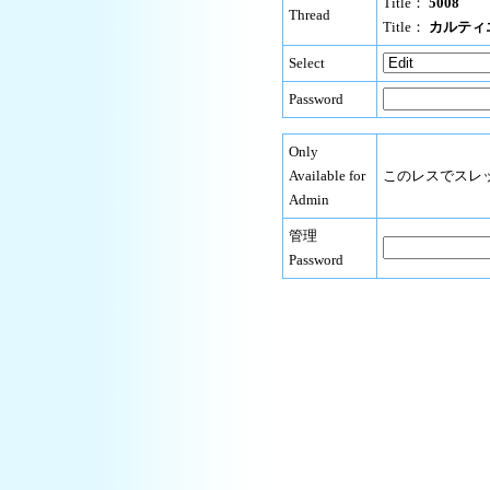
Title：
5008
Thread
Title：
カルティ
Select
Password
Only
Available for
このレスでスレ
Admin
管理
Password