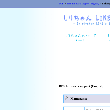
TOP
>
BBS for user's support (English)
>
Editing
BBS for user's support (English)
Mantenance