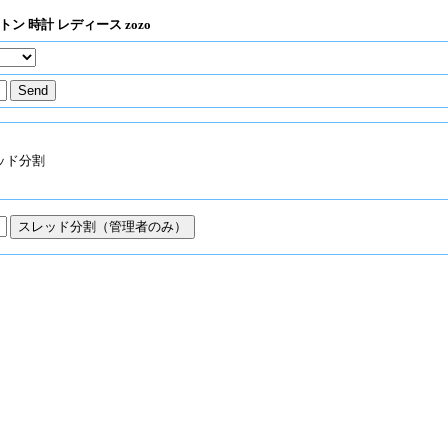
トン 時計 レディース zozo
ッド分割