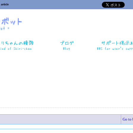
 article
Go to