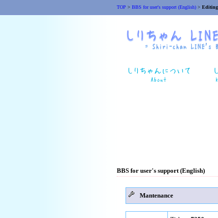
TOP
>
BBS for user's support (English)
>
Editing
BBS for user's support (English)
Mantenance