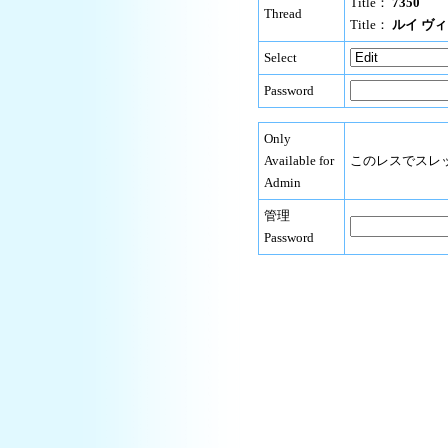
Title：
7350
Thread
Title：
ルイ ヴィ
Select
Password
Only
Available for
このレスでスレ
Admin
管理
Password