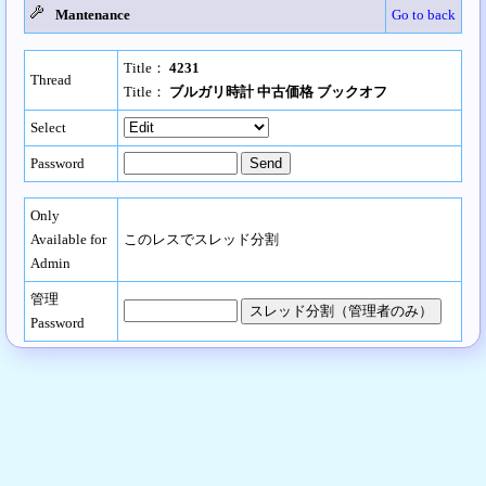
Mantenance
Go to back
Title：
4231
Thread
Title：
ブルガリ時計 中古価格 ブックオフ
Select
Password
Only
Available for
このレスでスレッド分割
Admin
管理
Password