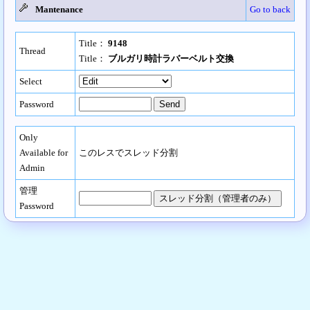
Mantenance
Go to back
Title：
9148
Thread
Title：
ブルガリ時計ラバーベルト交換
Select
Password
Only
Available for
このレスでスレッド分割
Admin
管理
Password