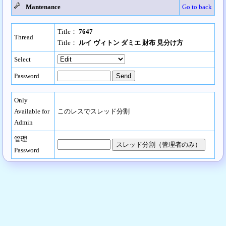
Mantenance
Go to back
Title：
7647
Thread
Title：
ルイ ヴィトン ダミエ 財布 見分け方
Select
Password
Only
Available for
このレスでスレッド分割
Admin
管理
Password