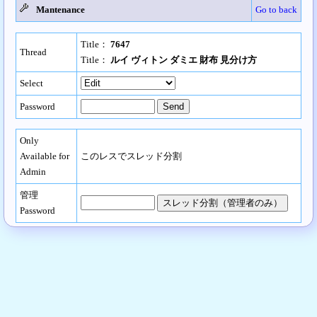
Mantenance
Go to back
Title：
7647
Thread
Title：
ルイ ヴィトン ダミエ 財布 見分け方
Select
Password
Only
Available for
このレスでスレッド分割
Admin
管理
Password