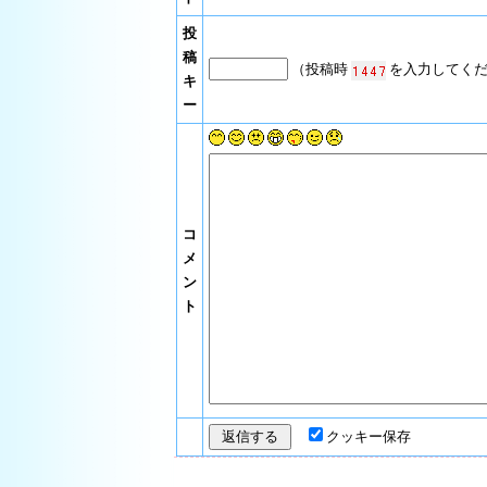
投
稿
（投稿時
を入力してくだ
キ
ー
コ
メ
ン
ト
クッキー保存