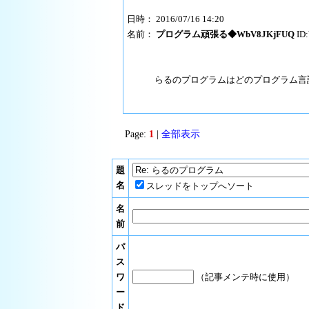
日時： 2016/07/16 14:20
名前：
プログラム頑張る◆WbV8JKjFUQ
ID
らるのプログラムはどのプログラム言
Page:
1
|
全部表示
題
名
スレッドをトップへソート
名
前
パ
ス
ワ
（記事メンテ時に使用）
ー
ド