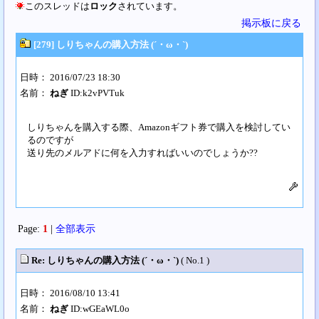
このスレッドは
ロック
されています。
掲示板に戻る
[279] しりちゃんの購入方法 (´・ω・`)
日時： 2016/07/23 18:30
名前：
ねぎ
ID:k2vPVTuk
しりちゃんを購入する際、Amazonギフト券で購入を検討してい
るのですが
送り先のメルアドに何を入力すればいいのでしょうか??
Page:
1
|
全部表示
Re: しりちゃんの購入方法 (´・ω・`)
( No.1 )
日時： 2016/08/10 13:41
名前：
ねぎ
ID:wGEaWL0o