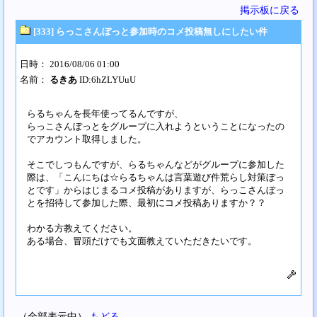
掲示板に戻る
[333] らっこさんぼっと参加時のコメ投稿無しにしたい件
日時： 2016/08/06 01:00
名前：
るきあ
ID:6hZLYUuU
らるちゃんを長年使ってるんですが、
らっこさんぼっとをグループに入れようということになったの
でアカウント取得しました。
そこでしつもんですが、らるちゃんなどがグループに参加した
際は、「こんにちは☆らるちゃんは言葉遊び件荒らし対策ぼっ
とです」からはじまるコメ投稿がありますが、らっこさんぼっ
とを招待して参加した際、最初にコメ投稿ありますか？？
わかる方教えてください。
ある場合、冒頭だけでも文面教えていただきたいです。
（全部表示中）
もどる