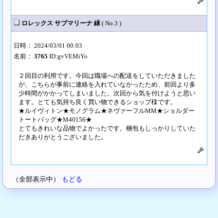
ロレックス サブマリーナ 緑
( No.3 )
日時： 2024/03/01 00:03
名前：
3765
ID:gvVEMiYo
２回目の利用です。今回は職場への配送をしていただきました
が、こちらが事前に連絡を入れていなかったため、前回より多
少時間がかかってしまいました。次回から気を付けようと思い
ます。とても気持ち良く買い物できるショップ様です。
★ルイヴィトン★モノグラム★ネヴァーフルMM★ショルダー
トートバッグ★M40156★
とてもきれいな品物でよかったです。梱包もしっかりしていた
だきありがとうございました。
（全部表示中）
もどる