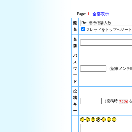
Page:
1
|
全部表示
題
名
スレッドをトップへソート
名
前
パ
ス
ワ
（記事メンテ
ー
ド
投
稿
（投稿時
を
キ
ー