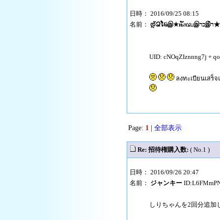
日時： 2016/09/25 08:15
名前：
დัՁໂҨஇ★њັπצபஇכרஇໍר★
UID: cNOqZIznnng7j +
ลงทะเบียนเสร็จ
Page:
1
|
全部表示
Re: 招待権購入数:
( No.1 )
日時： 2016/09/26 20:47
名前：
ジャンキー
ID:L6FMmP
しりちゃんを2回分追加