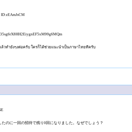
ID:zEAmJsCM
 qo35sg6rX8HH2EiygnEF5xM99g6MQm
แล้วทำยังๆงต่อครับ ใครก็ได้ช่วยแนะนำเป็นภาษาไทยทีครับ
NE
したのに一回の招待で残り0回になりました。なぜでしょう？