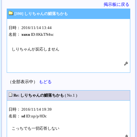
掲示板に戻る
[390] しりちゃんの鯖落ちかも
日時： 2016/11/14 13:44
名前：
xuxu
ID:8KkTN4sc
しりちゃんが反応しません
（全部表示中）
もどる
Re: しりちゃんの鯖落ちかも
( No.1 )
日時： 2016/11/14 19:39
名前：
sd
ID:np/p/8Dc
こっちでも一切応答しない