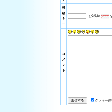
投
稿
（投稿時
を
キ
ー
コ
メ
ン
ト
クッキー保