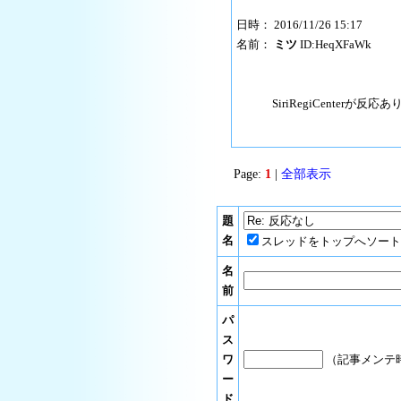
日時： 2016/11/26 15:17
名前：
ミツ
ID:HeqXFaWk
SiriRegiCenterが反
Page:
1
|
全部表示
題
名
スレッドをトップへソート
名
前
パ
ス
ワ
（記事メンテ
ー
ド