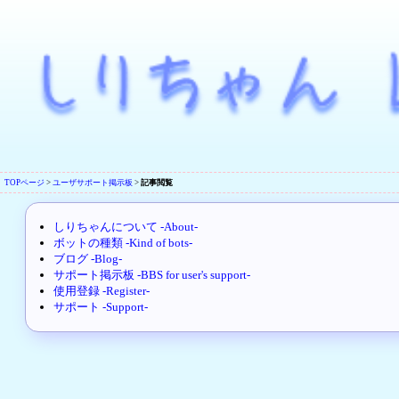
TOPページ
>
ユーザサポート掲示板
>
記事閲覧
しりちゃんについて -About-
ボットの種類 -Kind of bots-
ブログ -Blog-
サポート掲示板 -BBS for user's support-
使用登録 -Register-
サポート -Support-