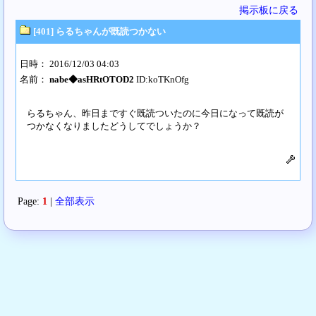
掲示板に戻る
[401] らるちゃんが既読つかない
日時： 2016/12/03 04:03
名前：
nabe◆asHRtOTOD2
ID:koTKnOfg
らるちゃん、昨日まですぐ既読ついたのに今日になって既読が
つかなくなりましたどうしてでしょうか？
Page:
1
|
全部表示