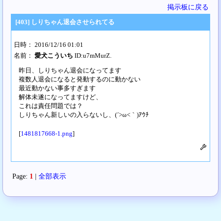
掲示板に戻る
[403] しりちゃん退会させられてる
日時： 2016/12/16 01:01
名前：
愛犬こういち
ID:u7mMurZ.
昨日、しりちゃん退会になってます
複数人退会になると発動するのに動かない
最近動かない事多すぎます
解体未遂になってますけど、
これは責任問題では？
しりちゃん新しいの入らないし、(´>ω<｀)ｱｳﾁ
[
1481817668-1.png
]
Page:
1
|
全部表示