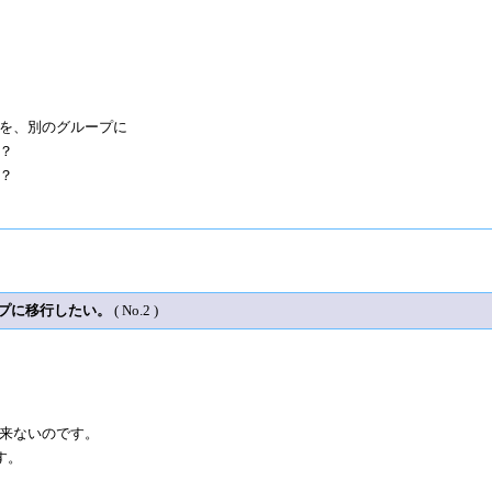
を、別のグループに
？
？
ープに移行したい。
( No.2 )
来ないのです。
す。