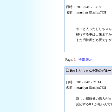
日時： 2019/04/17 13:09
名前：
marilyn
ID:mIpx7fOI
やっと入ったしりちゃん
移行する事は出来ますか
また招待券が必要ですか
Page:
1
|
全部表示
Re: しりちゃんを別のグル
日時： 2019/04/17 21:14
名前：
marilyn
ID:mIpx7fOI
新しい招待券の購入が出
反応するR.Cが無いんで