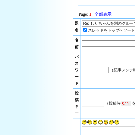
Page:
1
|
全部表示
題
名
スレッドをトップへソート
名
前
パ
ス
ワ
（記事メンテ
ー
ド
投
稿
（投稿時
を
キ
ー