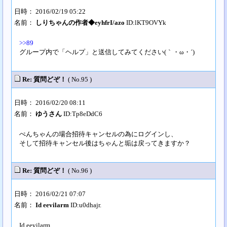
日時： 2016/02/19 05:22
名前：
しりちゃんの作者◆eyhfrI/azo
ID:lKT9OVYk
>>89
グループ内で「ヘルプ」と送信してみてください(｀・ω・´)
Re: 質問どぞ！
( No.95 )
日時： 2016/02/20 08:11
名前：
ゆうさん
ID:Tp8eDdC6
ぺんちゃんの場合招待キャンセルの為にログインし、
そして招待キャンセル後はちゃんと垢は戻ってきますか？
Re: 質問どぞ！
( No.96 )
日時： 2016/02/21 07:07
名前：
Id eevilarm
ID:u0dhajr.
Id eevilarm