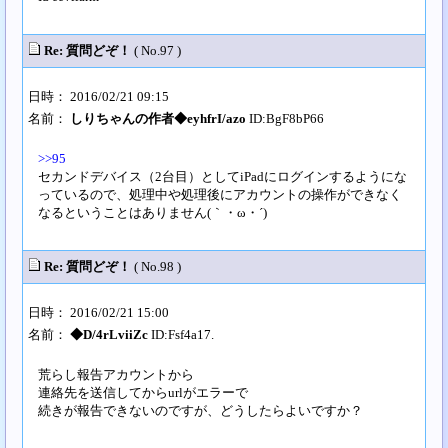
Re: 質問どぞ！
( No.97 )
日時： 2016/02/21 09:15
名前：
しりちゃんの作者◆eyhfrI/azo
ID:BgF8bP66
>>95
セカンドデバイス（2台目）としてiPadにログインするようにな
っているので、処理中や処理後にアカウントの操作ができなく
なるということはありません(｀・ω・´)
Re: 質問どぞ！
( No.98 )
日時： 2016/02/21 15:00
名前：
◆D/4rLviiZc
ID:Fsf4a17.
荒らし報告アカウントから
連絡先を送信してからurlがエラーで
続きが報告できないのですが、どうしたらよいですか？