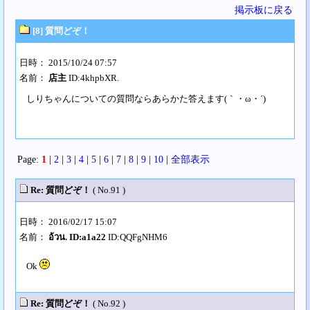
掲示板に戻る
[8] 質問どぞ！
日時： 2015/10/24 07:57
名前：
店主
ID:4khpbXR.
しりちゃんについての質問ならあらかた答えます(｀・ω・´)
Page:
1
|
2
|
3
|
4
|
5
|
6
|
7
|
8
|
9
|
10
|
全部表示
Re: 質問どぞ！
( No.91 )
日時： 2016/02/17 15:07
名前：
อ้วน. ID:a1a22
ID:QQFgNHM6
Ok
Re: 質問どぞ！
( No.92 )