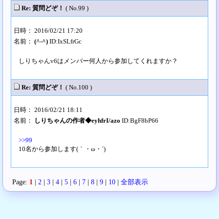
Re: 質問どぞ！
( No.99 )
日時： 2016/02/21 17:20
名前：
(^-^)
ID:IxSLfrGc
しりちゃんv6はメンバー何人から参加してくれますか？
Re: 質問どぞ！
( No.100 )
日時： 2016/02/21 18:11
名前：
しりちゃんの作者◆eyhfrI/azo
ID:BgF8bP66
>>99
10名から参加します(｀・ω・´)
Page:
1
|
2
|
3
|
4
|
5
|
6
|
7
|
8
|
9
|
10
|
全部表示