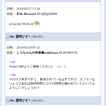
日時： 2016/02/17 15:10
名前：
อ้วน. ID:a1a22
ID:QQFgNHM6
javascript:MyFace('
')
Re: 質問どぞ！
( No.93 )
日時： 2016/02/19 05:22
名前：
しりちゃんの作者◆eyhfrI/azo
ID:lKT9OVYk
>>87
Twitter DMよりご連絡ください(｀・ω・´)
>>88
そのログ表示ですと、参加されているはずですが、入っていな
いようであれば招待時間とログの時間を確かめていただいても
よろしいでしょうか？
Re: 質問どぞ！
( No.94 )