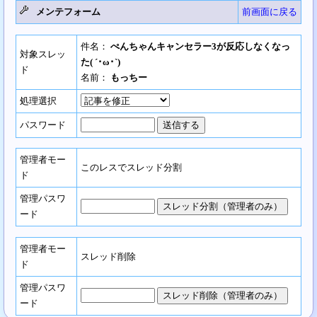
メンテフォーム
前画面に戻る
件名：
ぺんちゃんキャンセラー3が反応しなくなっ
対象スレッ
た( ´･ω･`)
ド
名前：
もっちー
処理選択
パスワード
管理者モー
このレスでスレッド分割
ド
管理パスワ
ード
管理者モー
スレッド削除
ド
管理パスワ
ード