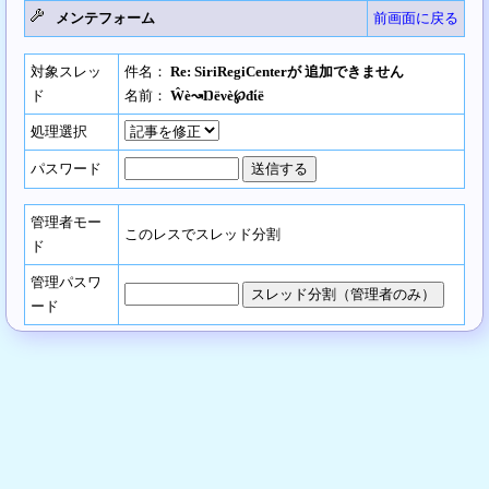
メンテフォーム
前画面に戻る
対象スレッ
件名：
Re: SiriRegiCenterが 追加できません
ド
名前：
Ŵè↝Ŋёνè℘đίё
処理選択
パスワード
管理者モー
このレスでスレッド分割
ド
管理パスワ
ード