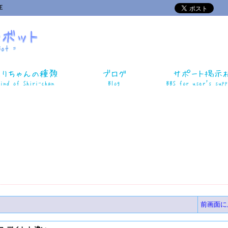
正
前画面に