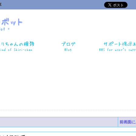
正
前画面に