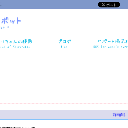
正
前画面に