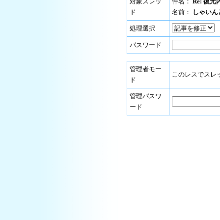
対象スレッ
件名：
Re: 復
ド
名前：
しゃいんど
処理選択
パスワード
管理者モー
このレスでスレ
ド
管理パスワ
ード