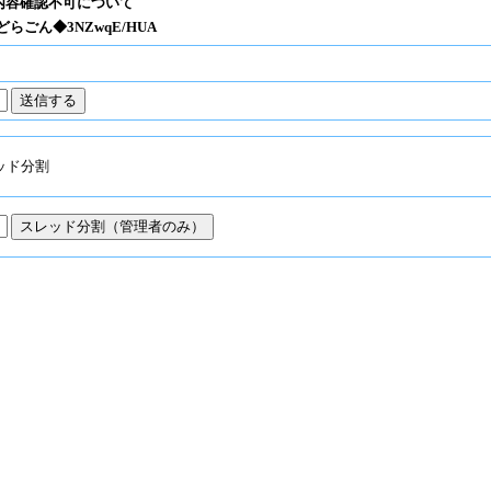
元内容確認不可について
らごん◆3NZwqE/HUA
ッド分割