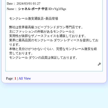
Date： 2024/03/01 01:27
Name：
シャネル ポーチ 中古
ID:vYg3JXgs
モンクレール激安通販店‐‐新品登場
弊社は世界最高級コピーブランドダウン専門店です。
主にファッションの外観があるモンクレールと
実用性が抜群なザノースフェイスを通販しております。
業界に最高品質のモンクレール ダウン レディースを提供してお
ります。
本物と見分けがつかないぐらい、完璧なモンクレール激安を経
営しております。
モンクレール ダウンの品質は保証しております。
Page:
1
|
All View