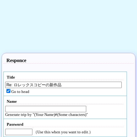
Responce
Title
Go to head
Name
Generate trip by "(Your Name)#(Some characters)"
Password
（Use this when you want to edit.）