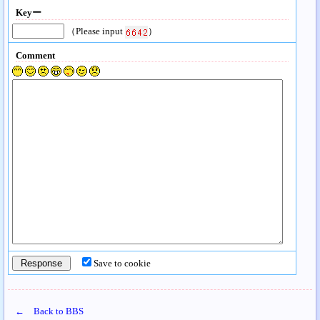
Keyー
（Please input
）
Comment
Save to cookie
← Back to BBS