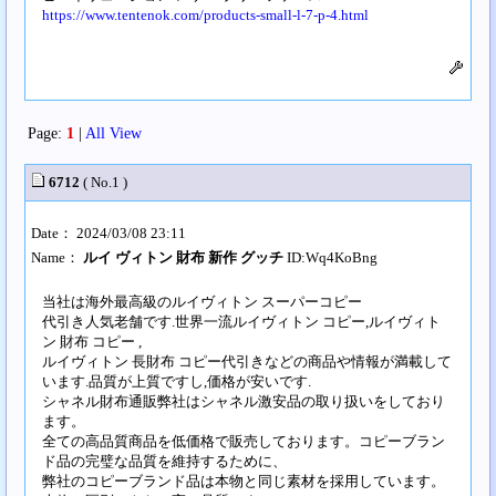
https://www.tentenok.com/products-small-l-7-p-4.html
Page:
1
|
All View
6712
( No.1 )
Date： 2024/03/08 23:11
Name：
ルイ ヴィトン 財布 新作 グッチ
ID:Wq4KoBng
当社は海外最高級のルイヴィトン スーパーコピー
代引き人気老舗です.世界一流ルイヴィトン コピー,ルイヴィト
ン 財布 コピー ,
ルイヴィトン 長財布 コピー代引きなどの商品や情報が満載して
います.品質が上質ですし,価格が安いです.
シャネル財布通販弊社はシャネル激安品の取り扱いをしており
ます。
全ての高品質商品を低価格で販売しております。コピーブラン
ド品の完璧な品質を維持するために、
弊社のコピーブランド品は本物と同じ素材を採用しています。