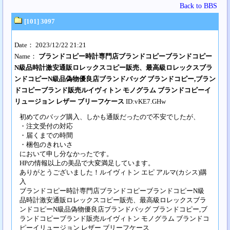
Back to BBS
[101] 3097
Date： 2023/12/22 21:21
Name：
ブランドコピー時計専門店ブランドコピーブランドコピー
N級品時計激安通販ロレックスコピー販売、最高級ロレックスブラ
ンドコピーN級品偽物優良店ブランドバッグ ブランドコピー,ブラン
ドコピーブランド販売ルイヴィトン モノグラム ブランドコピーイ
リュージョン レザー ブリーフケース
ID:vKE7.GHw
初めてのバッグ購入、しかも通販だったので不安でしたが、
・注文受付の対応
・届くまでの時間
・梱包のきれいさ
において申し分なかったです。
HPの情報以上の美品で大変満足しています。
ありがとうございました！ルイヴィトン エピ アルマ(カシス)購
入
ブランドコピー時計専門店ブランドコピーブランドコピーN級
品時計激安通販ロレックスコピー販売、最高級ロレックスブラ
ンドコピーN級品偽物優良店ブランドバッグ ブランドコピー,ブ
ランドコピーブランド販売ルイヴィトン モノグラム ブランドコ
ピーイリュージョン レザー ブリーフケース