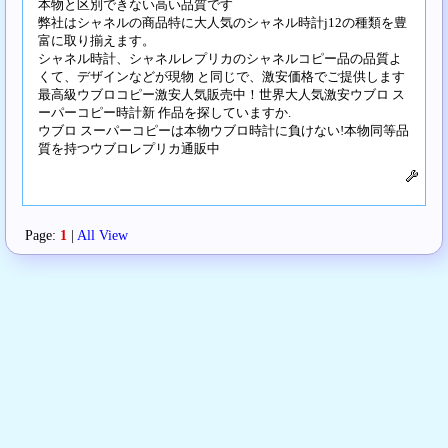
本物と区別できない高い品質です
弊社はシャネルの商品特に大人気のシャネル時計j12の種類を豊
富に取り揃えます。
シャネル時計、シャネルレプリカのシャネルコピー品の品質よ
くて、デザインなどが現物 と同じで、激安価格でご提供します
最高級ウブロコピー激安人気販売中！世界大人気激安ウブロ ス
ーパーコピー時計新 作品を探していますか.
ウブロ スーパーコピーは本物ウブロ時計に負けない!本物同等品
質を持つウブロレプリカ通販中
Page:
1
|
All View