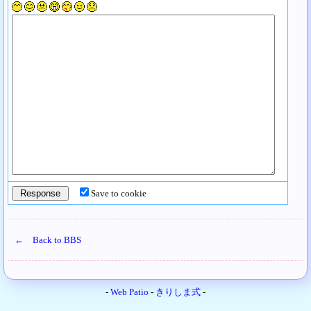
Save to cookie
← Back to BBS
-
Web Patio
-
きりしま式
-