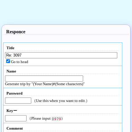
Responce
Title
Go to head
Name
Generate trip by "(Your Name)#(Some characters)"
Password
（Use this when you want to edit.）
Keyー
（Please input
）
Comment