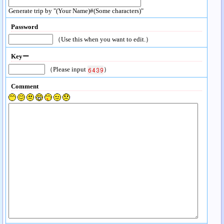
Generate trip by "(Your Name)#(Some characters)"
Password
（Use this when you want to edit.）
Keyー
（Please input
）
Comment