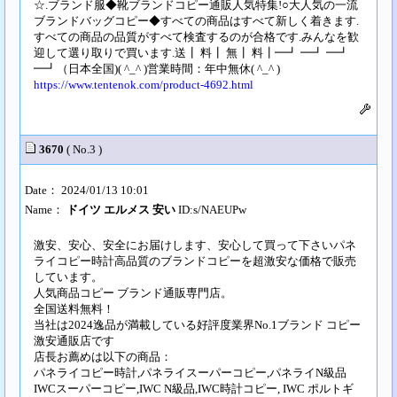
☆.ブランド服◆靴ブランドコピー通販人気特集!○大人気の一流
ブランドバッグコピー◆すべての商品はすべて新しく着きます.
すべての商品の品質がすべて検査するのが合格です.みんなを歓
迎して選り取りで買います.送┃ 料┃ 無┃ 料┃━┛ ━┛ ━┛
━┛（日本全国)( ^_^ )営業時間：年中無休( ^_^ )
https://www.tentenok.com/product-4692.html
3670
( No.3 )
Date： 2024/01/13 10:01
Name：
ドイツ エルメス 安い
ID:s/NAEUPw
激安、安心、安全にお届けします、安心して買って下さいパネ
ライコピー時計高品質のブランドコピーを超激安な価格で販売
しています。
人気商品コピー ブランド通販専門店。
全国送料無料！
当社は2024逸品が満載している好評度業界No.1ブランド コピー
激安通販店です
店長お薦めは以下の商品：
パネライコピー時計,パネライスーパーコピー,パネライN級品
IWCスーパーコピー,IWC N級品,IWC時計コピー, IWC ポルトギ