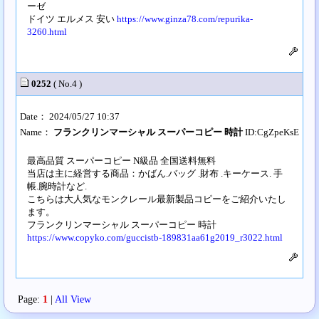
ーゼ
ドイツ エルメス 安い
https://www.ginza78.com/repurika-
3260.html
0252
( No.4 )
Date： 2024/05/27 10:37
Name：
フランクリンマーシャル スーパーコピー 時計
ID:CgZpeKsE
最高品質 スーパーコピー N級品 全国送料無料
当店は主に経営する商品：かばん.バッグ .財布 .キーケース. 手
帳.腕時計など.
こちらは大人気なモンクレール最新製品コピーをご紹介いたし
ます。
フランクリンマーシャル スーパーコピー 時計
https://www.copyko.com/guccistb-189831aa61g2019_r3022.html
Page:
1
|
All View