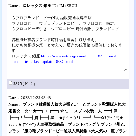
Name：
ロレックス 銀座
ID:eJMxZROU
ウブロブランドコピー(N級品)販売通販専門店
ウブロコピー、ウブロブランドコピー、ウブロコピー時計、
ウブロコピー代引き、ウブロコピー 時計通販、ブランドコピ
ー、
各種海外有名ブランド時計品を豊富に取り揃え、
しかもお客様を第一と考えて、驚きの低価格で提供しておりま
す
ロレックス 銀座
https://www.watchsjp.com/brand-182-b0-min0-
max0-attr0-2-last_update-DESC.html
2865
( No.2 )
Date： 2023/12/23 03:48
Name：
ブランド靴通販人気大定番☆.: ’→☆ブランド靴通販人気大
定番☆→☆.: ’★━┓＋┏━┓☆?。コスプレ衣裝┃人┣━┫気
┣━┓*┗━┫質┣━┫屋┃ ★(*^-^*) *?┗━┛┗━☆?(*^-^*)★
↓↓↓ ↓★ (*^-^*) ★主要取扱商品：ブランドバッグ☆.ブランド靴☆.
ブランド服◇靴ブランドコピー通販人気特集!○大人気の一流ブラン