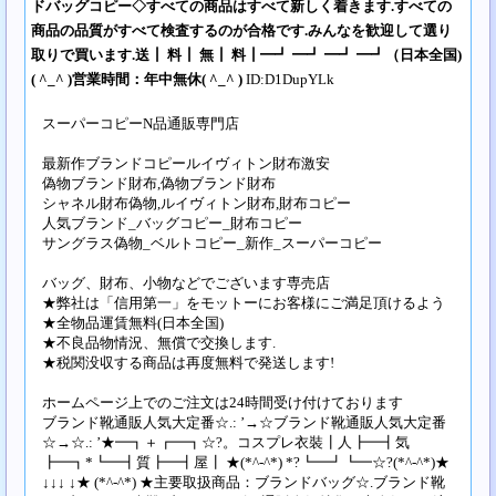
ドバッグコピー◇すべての商品はすべて新しく着きます.すべての
商品の品質がすべて検査するのが合格です.みんなを歓迎して選り
取りで買います.送┃ 料┃ 無┃ 料┃━┛ ━┛ ━┛ ━┛（日本全国)
( ^_^ )営業時間：年中無休( ^_^ )
ID:D1DupYLk
スーパーコピーN品通販専門店
最新作ブランドコピールイヴィトン財布激安
偽物ブランド財布,偽物ブランド財布
シャネル財布偽物,ルイヴィトン財布,財布コピー
人気ブランド_バッグコピー_財布コピー
サングラス偽物_ベルトコピー_新作_スーパーコピー
バッグ、財布、小物などでございます専売店
★弊社は「信用第一」をモットーにお客様にご満足頂けるよう
★全物品運賃無料(日本全国)
★不良品物情況、無償で交換します.
★税関没収する商品は再度無料で発送します!
ホームページ上でのご注文は24時間受け付けております
ブランド靴通販人気大定番☆.: ’→☆ブランド靴通販人気大定番
☆→☆.: ’★━┓＋┏━┓☆?。コスプレ衣裝┃人┣━┫気
┣━┓*┗━┫質┣━┫屋┃ ★(*^-^*) *?┗━┛┗━☆?(*^-^*)★
↓↓↓ ↓★ (*^-^*) ★主要取扱商品：ブランドバッグ☆.ブランド靴