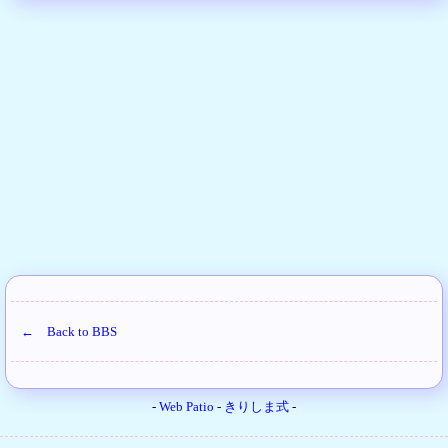
← Back to BBS
-
Web Patio
-
きりしま式
-