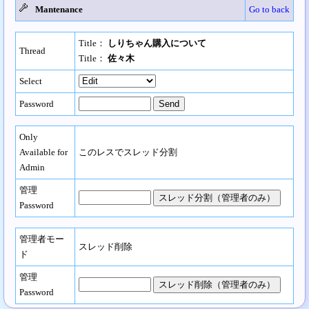
Mantenance
Go to back
Title：
しりちゃん購入について
Thread
Title：
佐々木
Select
Password
Only
Available for
このレスでスレッド分割
Admin
管理
Password
管理者モー
スレッド削除
ド
管理
Password