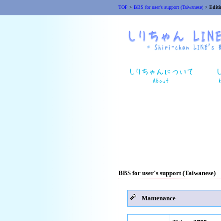
TOP
>
BBS for user's support (Taiwanese)
>
Editi
BBS for user's support (Taiwanese)
Mantenance