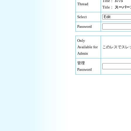
Title：
3775
Thread
Title：
スーパー
Select
Password
Only
Available for
このレスでスレ
Admin
管理
Password