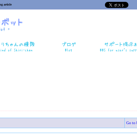
ng article
Go to