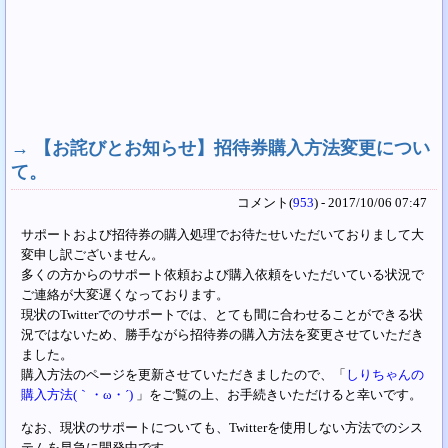
→
【お詫びとお知らせ】招待券購入方法変更につい
て。
コメント(
953
) - 2017/10/06 07:47
サポートおよび招待券の購入処理でお待たせいただいておりまして大
変申し訳ございません。
多くの方からのサポート依頼および購入依頼をいただいている状況で
ご連絡が大変遅くなっております。
現状のTwitterでのサポートでは、とても間に合わせることができる状
況ではないため、勝手ながら招待券の購入方法を変更させていただき
ました。
購入方法のページを更新させていただきましたので、「
しりちゃんの
購入方法(｀・ω・´)
」をご覧の上、お手続きいただけると幸いです。
なお、現状のサポートについても、Twitterを使用しない方法でのシス
テムを早急に開発中です。