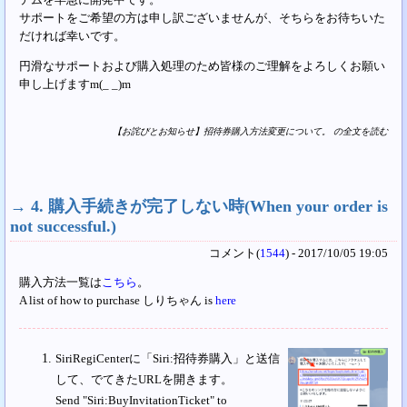
サポートをご希望の方は申し訳ございませんが、そちらをお待ちいた
だければ幸いです。
円滑なサポートおよび購入処理のため皆様のご理解をよろしくお願い
申し上げますm(_ _)m
【お詫びとお知らせ】招待券購入方法変更について。 の全文を読む
→
4. 購入手続きが完了しない時(When your order is
not successful.)
コメント(
1544
) - 2017/10/05 19:05
購入方法一覧は
こちら
。
A list of how to purchase しりちゃん is
here
SiriRegiCenterに「Siri:招待券購入」と送信
して、でてきたURLを開きます。
Send "Siri:BuyInvitationTicket" to