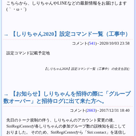
こちらから、しりちゃんやLINEなどの最新情報をお届けします
(｀・ω・´)
→
【しりちゃん2020】設定コマンド一覧（工事中）
コメント(
541
) - 2020/10/03 23:58
設定コマンド記載予定地
【しりちゃん2020】設定コマンド一覧（工事中） の全文を読む
→
【お知らせ】しりちゃんを招待の際に「グループ
数オーバー」と招待ログに出て来た方へ。
コメント(
2663
) - 2017/12/31 18:40
先日のトーク規制の伴う、しりちゃんのアカウント変更の後、
SiriRegiCenterが各しりちゃんの参加グループ数の誤検知を起こして
おりました。 そのため、SiriRegiCenterから「Siri:contact」を送信し