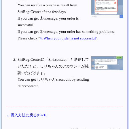
You can receive a purchase result from
SiriRegiCenter after a few days.
If you can get ① message, your order is
successful.
If you can get ② message, your order has something problems.
Please check "
4. When your order is not successful
".
SiriRegiCenterに「Siri:contact」と送信して
いただくと、しりちゃんのアカウントが確
認いただけます。
You can get しりちゃん's account by sending
"siri:contact".
← 購入方法に戻る(Back)