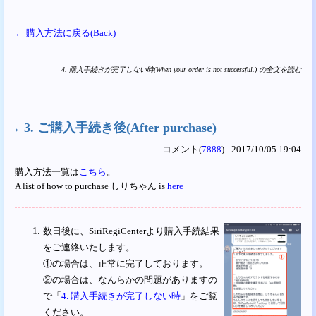
← 購入方法に戻る(Back)
4. 購入手続きが完了しない時(When your order is not successful.) の全文を読む
→
3. ご購入手続き後(After purchase)
コメント(
7888
) - 2017/10/05 19:04
購入方法一覧は
こちら
。
A list of how to purchase しりちゃん is
here
数日後に、SiriRegiCenterより購入手続結果
をご連絡いたします。
①の場合は、正常に完了しております。
②の場合は、なんらかの問題がありますの
で「
4. 購入手続きが完了しない時
」をご覧
ください。