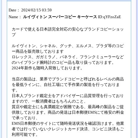
Date： 2024/02/15 03:59
Name：
ルイヴィトン スーパーコピー キーケース
ID:qYFzoZaE
カードで使える日本語完全対応の安心なブランドコピーショッ
プ
ルイヴィトン、シャネル、グッチ、エルメス、プラダ等のコピ
ー商品を販売致しております
ロレックス、ガガミラノ、パネライ、フランクミューラーなど
のハイブランド腕時計のコピー品も取り扱っております。
2024年新作も随時入荷致しております。
当店の製品は、業界でブランドコピーと呼ばれるレベルの商品
を最低ラインに、自社工場にて手作業の製造を行っておりま
す。
日本人ブランド鑑定士をアドバイザーに品質管理を行っており
ますので、一般消費者はもちろんのこと、
質店や鑑定士にも真贋鑑定が困難である、最高峰の製品をご提
供致しております。商品の発送は日本郵便EMSにて格安の料金
で承っており、
EMS日本郵便のサイトにて随時発送状況を確認頂けます。他業
者では行っていないクレジットカード決済、コンビニ決済もご
利用可能です。