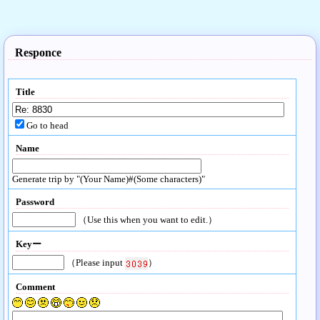
Responce
Title
Go to head
Name
Generate trip by "(Your Name)#(Some characters)"
Password
（Use this when you want to edit.）
Keyー
（Please input
）
Comment