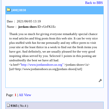
Back to BBS
[400] 8830
Date： 2021/06/05 13:19
Name：
jordans shoes
ID:vUeFK1Ec
Thank you so much for giving everyone remarkably special chance
to read articles and blog posts from this web site. It can be very nice
plus stuffed with fun for me personally and my office peers to visit
your site at the least thrice in a week to find out the fresh items you
have got. And definitely, we are usually pleased for the very good
inspiring ideas served by you. Selected 1 points in this posting are
undoubtedly the best we have all had.
<a href="
http://www.jordansshoes.us.org"
>jordans shoes</a>
[url=http://www.jordansshoes.us.org]jordans shoes[/url]
Page:
1
|
All View
9365
( No.4 )