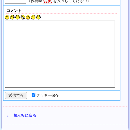
（投稿時
を入力してください）
コメント
クッキー保存
← 掲示板に戻る