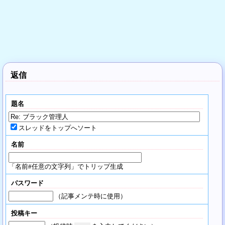
返信
題名
スレッドをトップへソート
名前
「名前#任意の文字列」でトリップ生成
パスワード
（記事メンテ時に使用）
投稿キー