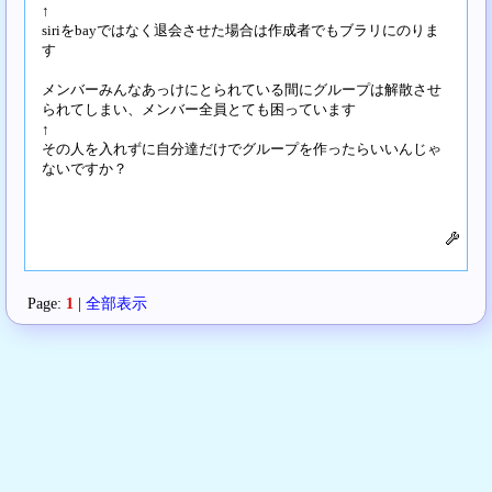
↑
siriをbayではなく退会させた場合は作成者でもブラリにのりま
す
メンバーみんなあっけにとられている間にグループは解散させ
られてしまい、メンバー全員とても困っています
↑
その人を入れずに自分達だけでグループを作ったらいいんじゃ
ないですか？
Page:
1
|
全部表示