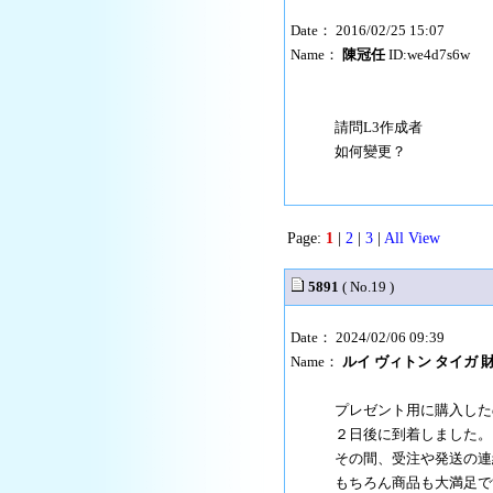
Date： 2016/02/25 15:07
Name：
陳冠任
ID:we4d7s6w
請問L3作成者
如何變更？
Page:
1
|
2
|
3
|
All View
5891
( No.19 )
Date： 2024/02/06 09:39
Name：
ルイ ヴィトン タイガ 財布
プレゼント用に購入した
２日後に到着しました。
その間、受注や発送の連
もちろん商品も大満足で