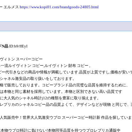
ピー エルメス
https://www.kopi01.com/brandgoods-24805.html
ドN品
ID:b9/ffEyI
ヴィトン スーパーコピー
一流ルイヴィトン コピー,ルイヴィトン 財布 コピー ,
コピー代引きなどの商品や情報が満載しています.品質が上質ですし,価格が安いで
シャネル激安品の取り扱いをしております。
格で販売しております。コピーブランド品の完璧な品質を維持するために、
は本物と同じ素材を採用しています。本物と区別できない高い品質です
に大人気のシャネル時計j12の種類を豊富に取り揃えます。
レプリカのシャネルコピー品の品質よくて、デザインなどが現物 と同じで、
人気販売中！世界大人気激安ウブロ スーパーコピー時計新 作品を探していま
は本物ウブロ時計に負けない!本物同等品質を持つウブロレプリカ通販中