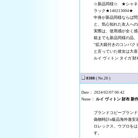
☆新品同様☆ ★シャネ
ラック★140213004★
中身が新品同様ならば問
と、気心知れた友人への
実際は、使用感が全く感
箱までも新品同様の品、
“拡大鏡付きのコンパク
と言っていた彼女は大喜
ルイ ヴィトン タイガ 財布
8388
( No.20 )
Date： 2024/02/07 06:42
Name：
ルイ ヴィトン 財布 新作
ブランドコピーブランド
偽物時計n級品海外激安
ロレックス、ウブロをは
す。