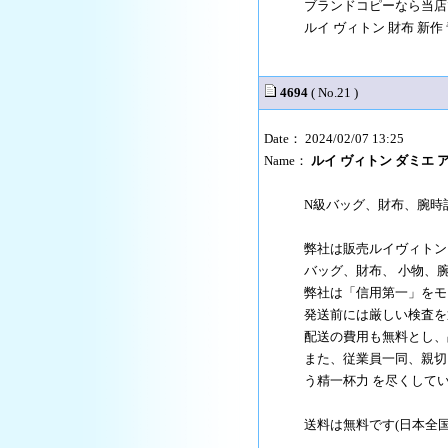
ブランドコピーなら当店
ルイ ヴィトン 財布 新作
4694
( No.21 )
Date： 2024/02/07 13:25
Name：
ルイ ヴィトン ダミエ 
N級バッグ、財布、腕時
弊社は販売ルイヴィトン
バッグ、財布、 小物、
弊社は「信用第一」をモ
発送前には厳しい検査を
配送の費用も無料とし、
また、従業員一同、親切
う精一杯力 を尽くして
送料は無料です(日本全