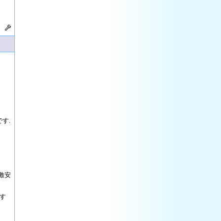
す.
激安
す