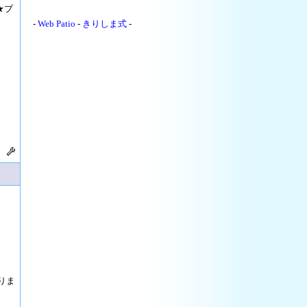
★ブ
-
Web Patio
-
きりしま式
-
りま