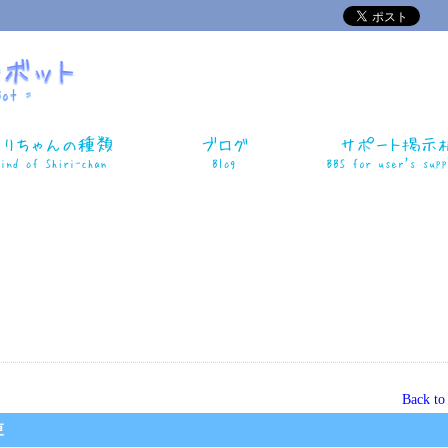
Back t
更