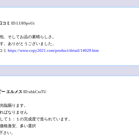
 口コミ
ID:LU8SpoUc
包、そしてお品の素晴らしさ。
す。ありがとうございました。
口コミ
https://www.copy2021.com/product/detail/14029.htm
コピー エルメス
ID:uhkCssTU
光臨賜ります。
ればなりません
して１：１の完成度で造られています。
価格激安、多い選択
下さい。