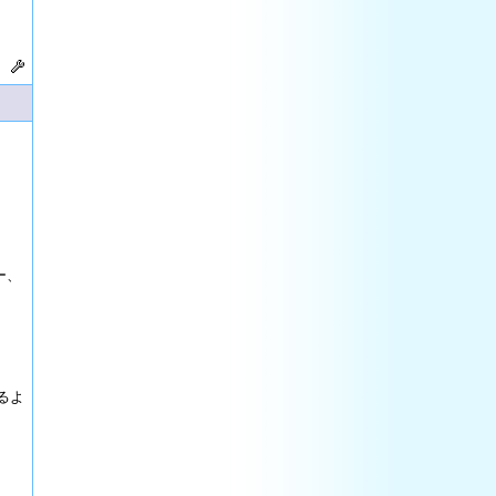
ー、
るよ