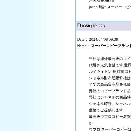
お客様を期待!!
jacob 時計 スーパーコ
0350
( No.27 )
Date： 2024/04/08 09:39
Name：
スーパーコピーブラン
当社は海外最高級のルイ
代引き人気老舗です.世界
ルイヴィトン 長財布 
シャネル財布通販弊社は
全ての高品質商品を低価
弊社のコピーブランド品
弊社はシャネルの商品特
シャネル時計、シャネル
価格でご提供します
最高級ウブロコピー激安
か.
ウブロ スーパーコピー