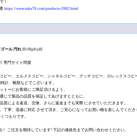
で！
 青
https://www.taka78.com/products-2982.html
アズール 汚れ
ID:Hlp8/jdE
計 専門サイト問屋
コピー、エルメスコピー、シャネルコピー、グッチコピー、ロレックスコピ
腕時計、靴類などでございます。
ットーにお客様にご満足頂けるよう、
通じて製品の品質を保証してあげますとともに、
品質による返送、交換、さらに返金までも実際 にさせていただきます。
、丁寧、迅速に対応 させて頂き、ご安心になってお買い物を楽しんでくださ
いくつもりです。
国)！ ご注文を期待しています! 下記の連絡先までお問い合わせください。