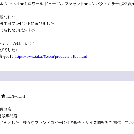
ル シャネル★ミロワール ドゥーブル ファセット★コンパクトミラー/拡張鏡
題なし‥
誕生日プレゼントに選びました。
じられないばかりか
トミラーがほしい！”
びでした♪
 qoo10
https://www.taka78.com/products-1195.html
 青
ID:Ny/lCltI
優良店、
通販専門店！
じめとした、様々なブランドコピー時計の販売・サイズ調整をご 提供してお