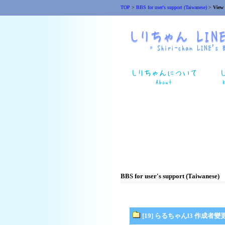
TOP
>
BBS for user's support (Taiwanese)
>
View
BBS for user's support (Taiwanese)
[19] らるちゃんl3 作成者變