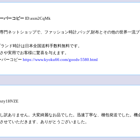
スーパーコピー
ID:axm2CqMk
専門ネットショップで、ファッション時計,バッグ,財布とその他の世界一流ブ
ブランド時計は日本全国送料手数料無料です。
さや実用でお客様に驚喜を与えます。
スーパーコピー
https://www.kyoku66.com/goods-5580.html
:xty1HVZE
し訳ありません。大変綺麗なお品でした。迅速丁寧な、梱包発送でした。機
させていただきます、ありがとうございました。