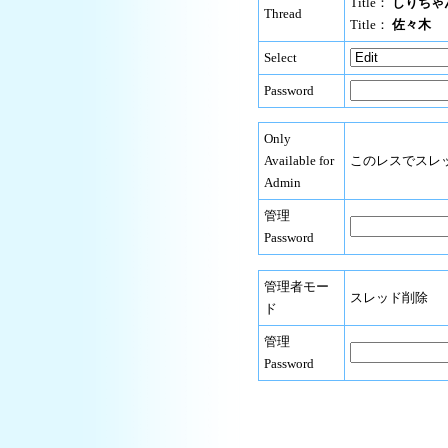
Title：
しりちゃ
Thread
Title：
佐々木
Select
Password
Only
Available for
このレスでスレ
Admin
管理
Password
管理者モー
スレッド削除
ド
管理
Password