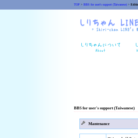
TOP
>
BBS for user's support (Taiwanese)
>
Editi
BBS for user's support (Taiwanese)
Mantenance