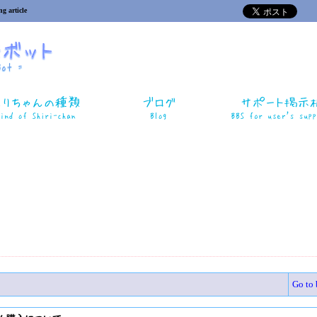
ng article
Go to