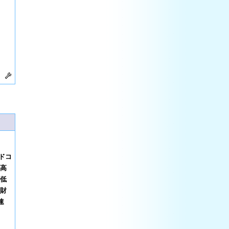
ドコ
★高
が低
、財
速