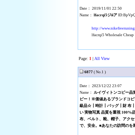
Date： 2019/11/01 22:50
Name：
lfacrqi5ジйア
ID:BpVp
http://www.nikefreerunin
lfacrqi5 Wholesale Cheap 
Page:
1
|
All View
6877
( No.1 )
Date： 2023/12/22 23:07
Name：
ルイヴィトンコピー品
ピー！※価値あるブランドコピ
級品☆┃時計┃バッグ┃財 布┃
い 実物写真 品質を重視 100
布、ベルト、靴、帽子、アクセ
で、安全。■あなたの訪問のを期