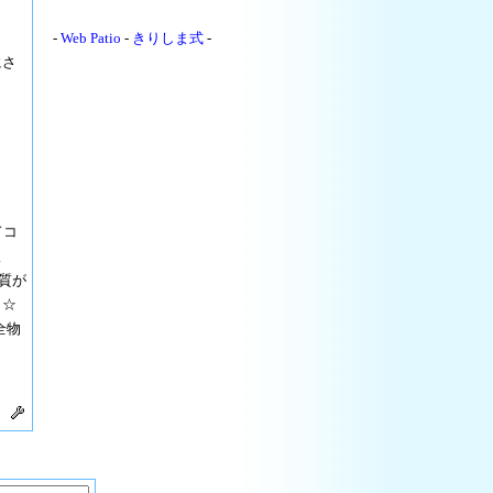
-
Web Patio
-
きりしま式
-
にさ
ドコ
販
質が
┃☆
全物