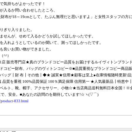
で気持ちがよかったです！
が入るか問い合わせしたところ、
長財布が18～19cmとして、たぶん無理だと思いますよ」と女性スタッフの方
りぎり入りました。
ませんが、せめて入るかどうか試してほしかったです。
を入れようとしているのか聞いて、測ってほしかったです。
も良いお買い物ができました。
（^^）
1店 販売専門店★真のブランドコピー品質をお届けするルイヴィトンブラン
ドコピー財布、バッグのヴィトンコピー※■品質重視なブランドコピー商品
バッグ┃財 布┃その他┃◆★ 誠実★信用★顧客は至上●在庫情報随時更新!品
 品質を重視 100%品質保証 100％満足保障 信用第一 ★人気最新品┃特恵中
ベルト、靴、帽子、アクセサリー、小物☆★当店商品送料無料日本全国！※
で、安全。■あなたの訪問のを期待しています!☆ヽ(▽⌒)
/product-833.html