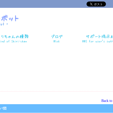
Back t
 吹йバ団