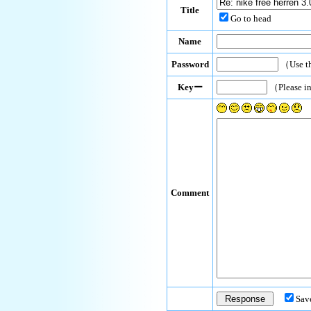
Title
Go to head
Name
Password
（Use th
Keyー
（Please i
Comment
Sav