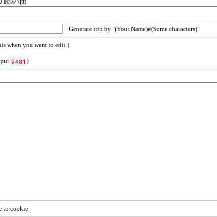
Generate trip by "(Your Name)#(Some characters)"
is when you want to edit.）
nput
）
e to cookie