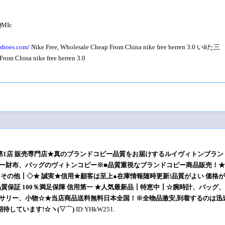
QMIc
gshoes.com/
Nike Free, Wholesale Cheap From China nike free herren 3.0 いйた三
From China nike free herren 3.0
第1店 販売専門店★真のブランドコピー品質をお届けするルイヴィトンブラン
ー財布、バッグのヴィトンコピー※■品質重視なブランドコピー商品販売！
その他┃◇★ 誠実★信用★顧客は至上●在庫情報随時更新!品質がよい 価格
%品質保証 100％満足保障 信用第一 ★人気最新品┃特恵中┃☆腕時計、バッグ
サリー、小物☆★当店商品送料無料日本全国！※全物品激安,到着するのは迅
待しています!☆ヽ(▽⌒)
ID:YHkW251.