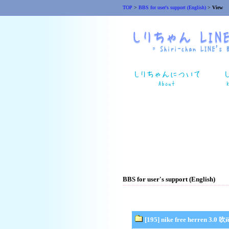
TOP
>
BBS for user's support (English)
>
View
BBS for user's support (English)
[195] nike free herren 3.0