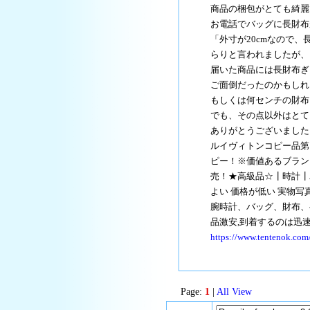
商品の梱包がとても綺麗
お電話でバッグに長財布
「外寸が20cmなので、
らりと言われましたが、
届いた商品には長財布ぎ
ご面倒だったのかもしれ
もしくは何センチの財布
でも、その点以外はとて
ありがとうございました
ルイヴィトンコピー品第
ピー！※価値あるブラン
売！★高級品☆┃時計┃
よい 価格が低い 実物写真
腕時計、バッグ、財布、
品激安,到着するのは迅速
https://www.tentenok.com
Page:
1
|
All View