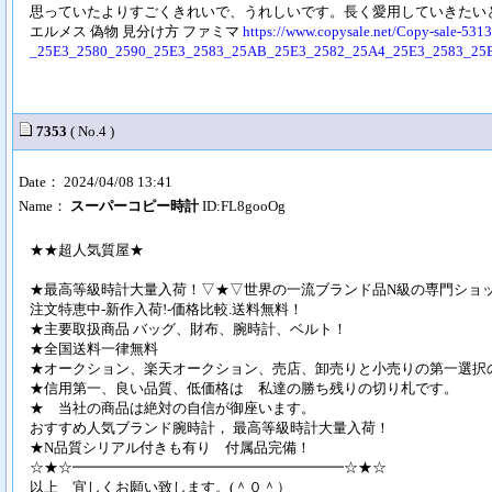
思っていたよりすごくきれいで、うれしいです。長く愛用していきたい
エルメス 偽物 見分け方 ファミマ
https://www.copysale.net/Copy-sale-5
_25E3_2580_2590_25E3_2583_25AB_25E3_2582_25A4_25E3_2583_25B
7353
( No.4 )
Date： 2024/04/08 13:41
Name：
スーパーコピー時計
ID:FL8gooOg
★★超人気質屋★
★最高等級時計大量入荷！▽★▽世界の一流ブランド品N級の専門ショ
注文特恵中-新作入荷!-価格比較.送料無料！
★主要取扱商品 バッグ、財布、腕時計、ベルト！
★全国送料一律無料
★オークション、楽天オークション、売店、卸売りと小売りの第一選択
★信用第一、良い品質、低価格は 私達の勝ち残りの切り札です。
★ 当社の商品は絶対の自信が御座います。
おすすめ人気ブランド腕時計， 最高等級時計大量入荷！
★N品質シリアル付きも有り 付属品完備！
☆★☆━━━━━━━━━━━━━━━━━━━☆★☆
以上 宜しくお願い致します。(＾０＾）