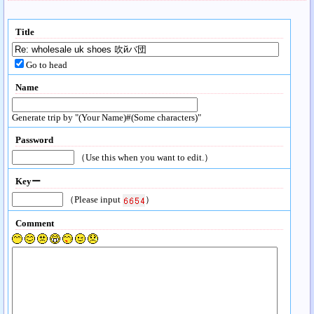
Title
Go to head
Name
Generate trip by "(Your Name)#(Some characters)"
Password
（Use this when you want to edit.）
Keyー
（Please input
）
Comment