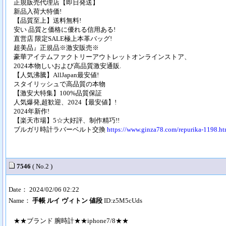
正規販売代理店【即日発送】
新品入荷大特価!
【品質至上】送料無料!
安い 品質と価格に優れる信用ある!
直営店 限定SALE極上本革バッグ!
超美品』正規品※激安販売※
豪華アイテムファクトリーアウトレットオンラインストア、
2024本物しいおよび高品質激安通販.
【人気沸騰】AllJapan最安値!
スタイリッシュで高品質の本物
【激安大特集】100%品質保証
人気爆発,超歓迎、2024【最安値】!
2024年新作!
【楽天市場】5☆大好評、制作精巧!!
ブルガリ時計ラバーベルト交換
https://www.ginza78.com/repurika-1198.ht
7546
( No.2 )
Date： 2024/02/06 02:22
Name：
手帳 ルイ ヴィトン 値段
ID:z5M5cUds
★★ブランド 腕時計★★iphone7/8★★