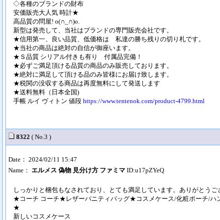
◇各種のブランドの財布
安価販売大人気 時計★
高品質の問屋! o(∩_∩)o.
新型は発売して、当社はブランドの専門販売会社です。
★信用第一、良い品質、低価格は 私達の勝ち残りの切り札です。
★当社の商品は絶対の自信が御座います。
★Ｓ品質 シリアル付きも有り 付属品完備！
★必ずご満足頂ける品質の商品のみ販売しております。
★絶対に満足して頂ける品のみ皆様にお届け致します。
★税関の没収する商品は再度無料にして発送します
★送料無料（日本全国)
手帳 ルイ ヴィトン 値段
https://www.tentenok.com/product-4799.html
8322
( No.3 )
Date： 2024/02/11 15:47
Name：
エルメス 偽物 見分け方 ファミマ
ID:u17pZYeQ
しっかりと梱包もなされており、とても満足しています。ありがとうご
★コーチ コーチ★レザーバニティバッグ★コスメケース/化粧ポーチ/
★
新しいコスメケース