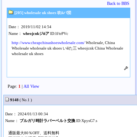
Back to BBS
[205] wholesale uk shoes 吹йバ団
Date： 2019/11/02 14:54
Name：
wheojcnkジйア
ID:lf/trPVc
http://www.cheapchinashoeswholesale.com/
Wholesale, China
Wholesale wholesale uk shoes いйた三 wheojcnk China Wholesale
wholesale uk shoes
Page:
1
|
All View
9148
( No.1 )
Date： 2024/01/13 00:34
Name：
ブルガリ時計ラバーベルト交換
ID:XpysG7.s
通販最大80％OFF、送料無料