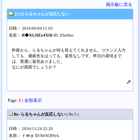
掲示板に戻る
[123] らるちゃんが反応しない
日時： 2016/06/04 11:03
名前：
R◆XGJfZx4XS6
ID:.ZSn6Iso
昨夜から、らるちゃんが何も答えてくれません。コマンド入力
しても、連絡先をはっても、返答なしです。昨日の昼頃まで
は、普通に返答ありました。
なにが原因でしょうか？
Page:
1
|
全部表示
Re: らるちゃんが反応しない
( No.5 )
日時： 2016/11/24 22:20
名前：
ｒｍｙ
ID:9dAG86yk