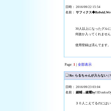
日時： 2016/09/22 15:54
名前：
サフィクス◆Bz0okLWr
30人以上になったグル
何故か入ってくれません
使用登録は済んでます。
Page:
1
|
全部表示
Re: らるちゃんが入らない
( 
日時： 2016/09/23 03:04
名前：
縺輔→縺耀hy!
ID:mfcu
３０人こえてるのにはい