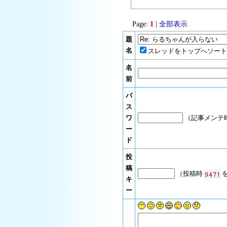
Page:
1
|
全部表示
題
名
スレッドをトップへソート
名
前
パ
ス
ワ
（記事メンテ
ー
ド
投
稿
（投稿時
を
キ
ー