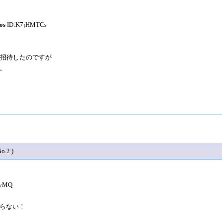
os
ID:K7jHMTCs
に招待したのですが
。
No.2 )
OyMQ
らない！