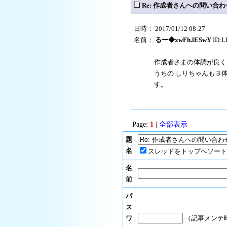
Re: 作成者さんへの問い合
日時： 2017/01/12 08:27
名前：
るー◆xwFh.lESwY
ID:L
作成者さまの体調が良く
うちの しりちゃんも３
す。
Page:
1
|
全部表示
題
名
スレッドをトップへソート
名
前
パ
ス
ワ
（記事メンテ