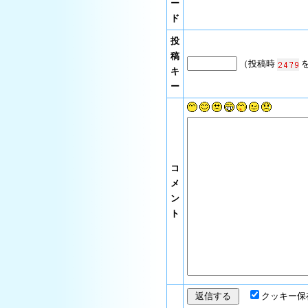
ー
ド
投
稿
（投稿時
を
キ
ー
コ
メ
ン
ト
クッキー保