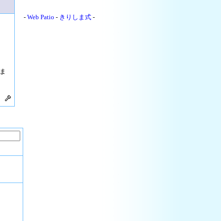
-
Web Patio
-
きりしま式
-
ま