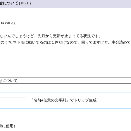
わせについて
( No.1 )
DXVdLdg
ないんでしょうけど、先月から更新が止まってる状況です。
体のうち マトモに動いてるのは１体だけなので、困ってますけど…半分諦めて
「名前#任意の文字列」でトリップ生成
時に使用）