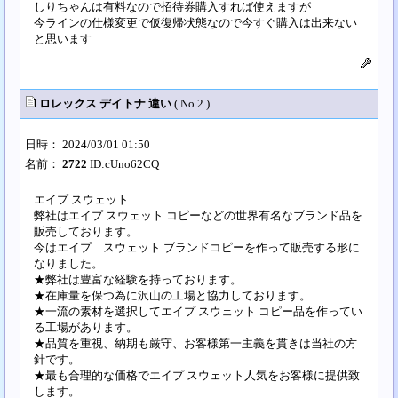
しりちゃんは有料なので招待券購入すれば使えますが
今ラインの仕様変更で仮復帰状態なので今すぐ購入は出来ない
と思います
ロレックス デイトナ 違い
( No.2 )
日時： 2024/03/01 01:50
名前：
2722
ID:cUno62CQ
エイプ スウェット
弊社はエイプ スウェット コピーなどの世界有名なブランド品を
販売しております。
今はエイプ スウェット ブランドコピーを作って販売する形に
なりました。
★弊社は豊富な経験を持っております。
★在庫量を保つ為に沢山の工場と協力しております。
★一流の素材を選択してエイプ スウェット コピー品を作ってい
る工場があります。
★品質を重視、納期も厳守、お客様第一主義を貫きは当社の方
針です。
★最も合理的な価格でエイプ スウェット人気をお客様に提供致
します。