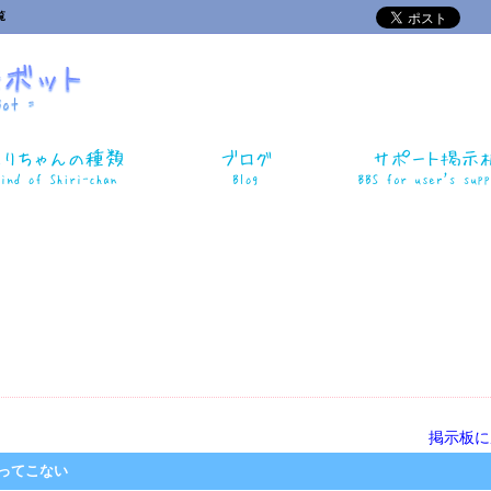
覧
掲示板に
入ってこない