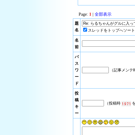
Page:
1
|
全部表示
題
名
スレッドをトップへソート
名
前
パ
ス
ワ
（記事メンテ
ー
ド
投
稿
（投稿時
を
キ
ー