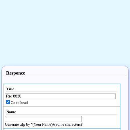
Responce
Title
Go to head
Name
Generate trip by "(Your Name)#(Some characters)"