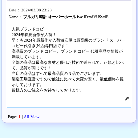
Date： 2024/03/08 23:23
Name：
ブルガリ時計 オーバーホール iwc
ID:xdVUSwdE
人気ブランドコピー
2024年春夏新作が入荷！
早くも2024年最新作が入荷激安屋は最高級のブランド スーパー
コピー代引き(N品)専門店です！
高品質のブランド コピー、ブランド コピー 代引商品や情報が
満載しています。
全部の商品は最高な素材と優れた技術で造られて、正規と比べ
て、品質が同じです！
当店の商品はすべて最高品質のＮ品でございます、
製造工場直営ですので他社に比べて大変お安く、最低価格を提
示しております。
皆様方のご注文をお待ちしております。
Page:
1
|
All View