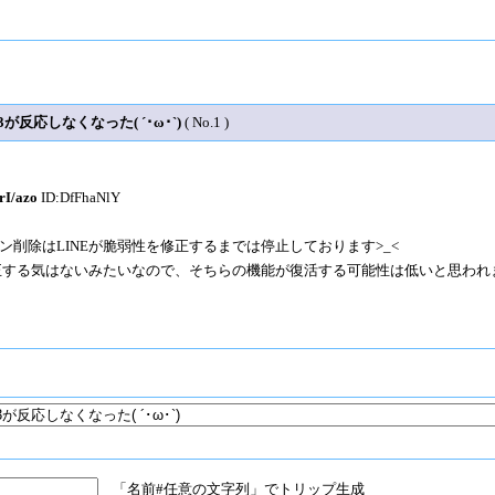
が反応しなくなった( ´･ω･`)
( No.1 )
/azo
ID:DfFhaNlY
ン削除はLINEが脆弱性を修正するまでは停止しております>_<
修正する気はないみたいなので、そちらの機能が復活する可能性は低いと思われ
「名前#任意の文字列」でトリップ生成