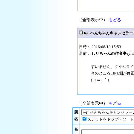
（全部表示中）
もどる
Re: ぺんちゃんキャンセラー3
日時： 2016/08/18 15:53
名前：
しりちゃんの作者◆eyhfrI
すいません、タイムライ
今のところLINE側が
(´；ω；｀)
（全部表示中）
もどる
題
名
スレッドをトップへソート
名