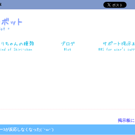
覧
掲示板に
ー3が反応しなくなった( ´･ω･`)