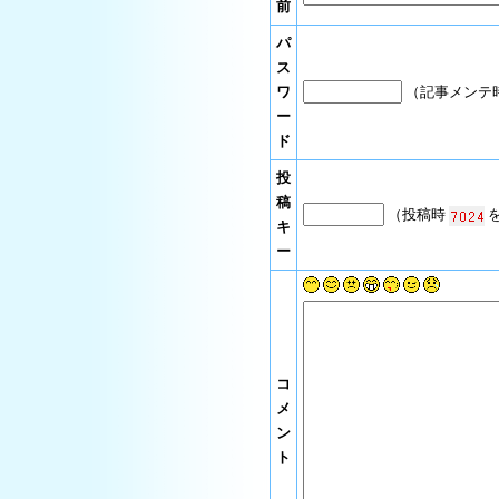
前
パ
ス
ワ
（記事メンテ
ー
ド
投
稿
（投稿時
を
キ
ー
コ
メ
ン
ト